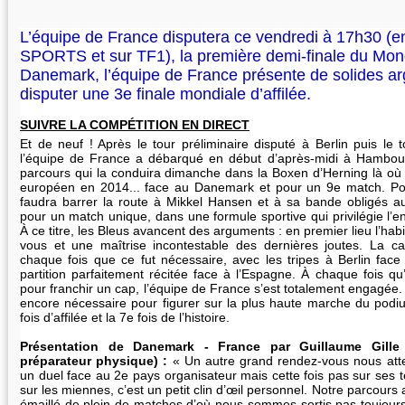
L’équipe de France disputera ce vendredi à 17h30 (en
SPORTS et sur TF1), la première demi-finale du Mon
Danemark, l’équipe de France présente de solides a
disputer une 3e finale mondiale d’affilée.
SUIVRE LA COMPÉTITION EN DIRECT
Et de neuf ! Après le tour préliminaire disputé à Berlin puis le 
l’équipe de France a débarqué en début d’après-midi à Hambour
parcours qui la conduira dimanche dans la Boxen d’Herning là où el
européen en 2014... face au Danemark et pour un 9e match. Pour
faudra barrer la route à Mikkel Hansen et à sa bande obligés a
pour un match unique, dans une formule sportive qui privilégie l’e
À ce titre, les Bleus avancent des arguments : en premier lieu l’ha
vous et une maîtrise incontestable des dernières joutes. La ca
chaque fois que ce fut nécessaire, avec les tripes à Berlin face
partition parfaitement récitée face à l’Espagne. À chaque fois qu’
pour franchir un cap, l’équipe de France s’est totalement engagée. 
encore nécessaire pour figurer sur la plus haute marche du pod
fois d’affilée et la 7e fois de l’histoire.
Présentation de Danemark - France par Guillaume Gille (
préparateur physique) :
« Un autre grand rendez-vous nous att
un duel face au 2e pays organisateur mais cette fois pas sur ses te
sur les miennes, c’est un petit clin d’œil personnel. Notre parcours
émaillé de plein de matches d’où nous sommes sortis pas toujours 