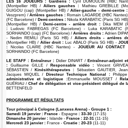
LES 16 JOUEURS : Gardiens :
Cyril DUMOULIN (HBC Nant
(Montpellier HB) /
Ailiers gauches :
Mathieu GREBILLE (Mon
GUIGOU (cap) (Montpellier HB) /
Ailier-gauche - demi-centre :
Veszprem) /
Arrières gauches :
Romain LAGARDE (HBC Nantes)
(FC Barcelone) /
Demi-centres :
Nikola KARABATIC (Paris SG H
(Montpellier HB) /
Demi-centre - arrière droit :
Dika MEM (F
:
Ludovic FABREGAS (FC Barcelone) - Luka KARABATIC (P
SORHAINDO (cap) (FC Barcelone) /
Arrières droits :
Adrien DIPA
- Nedim REMILI (Paris SG HB) /
Ailiers droits - arrières d
(Montpellier HB) /
Ailier droit :
Luc ABALO (Paris SG HB) -
JOU
:
Nicolas CLAIRE (HBC Nantes) -
JOUEUR AU CONTACT 
SORHAINDO (FC Barcelone)
LE STAFF : Entraîneur :
Didier DINART /
Entraîneur-adjoint 
:
Guillaume GILLE /
Responsable vidéo :
Vincent GRIVE
SÉBASTIEN /
Kinésithérapeutes :
Sébastien GAUTIER, Jean
Jacques MIQUEL /
Directeur Technique National :
Philipp
administrative et logistique :
Emmanuelle MOUSSET /
Rel
GUÉRIAU /
Chef de délégation et vice-président délégué de l
BETTENFELD
PROGRAMME ET RÉSULTATS
Tour principal à Cologne (Lanxess Arena) - Groupe 1 :
Samedi 19 janvier :
France
- Espagne
: 33-30
(17-15)
Dimanche 20 janvier
:
Islande -
France :
22-31
(11-15)
Mercredi 23 janvier :
France -
Croatie : 20-23
(11-11)