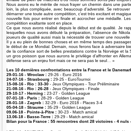
Nous avons eu le mérite de nous frayer un chemin dans une partie 
loin, la plus compliquée, avec beaucoup d’adversité. Se retrouver
démarrer une toute autre compétition, c’est très excitant et magiq
nouvelle fois pour entrer en finale et accrocher une médaille. Les
compétition exaltante sont en place.
Ce que nous avons réalisé depuis le début est de qualité. Je rapp
lesquelles nous avons débuté la préparation, l’absence de Nikol
joueurs de qualité aussi mais la nécessité de trouver une nouvelle 
Il y a eu plein de bonnes choses et en même temps des passages
le début de ce Mondial. Demain, nous ferons face à adversaire b
de la confiance sort de belles prestations contre la Norvège et l
un gros poisson que nous aurons le privilège d’affronter en Allem
défense sera un enjeu fort mais ce ne sera pas le seul… »
Les 10 dernières confrontations entre la France et le Danemar
29-01-16 - Wroclaw :
29-26 - Euro 2016
24-07-16 - Strasbourg :
29-25 - EuroTournoi
15-08-16 - Rio : 33-30
- Jeux Olympiques - Tour Préliminaire
21-08-16 - Rio : 26-28
- Jeux Olympiques - Finale
29-10-17 - Herning :
23-27 - Golden League
07-01-18 - Paris :
28-29 - Golden League
28-01-18 - Zagreb :
32-29 - Euro 2018 - Places 3-4
05-04-18 - Straume :
35-29 - Golden League
09.06-18 - Pointe-à-Pitre :
30-23 - Match amical
13.06-18 - Basse-Terre :
29-29 - Match amical
Bilan pour la France : 55 rencontres dont 28 victoires - 4 nuls 