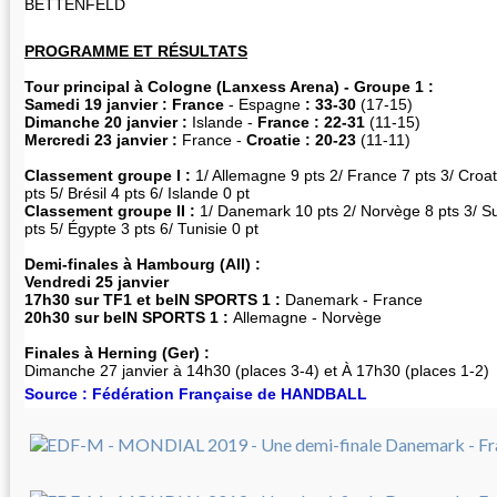
BETTENFELD
PROGRAMME ET RÉSULTATS
Tour principal à Cologne (Lanxess Arena) - Groupe 1 :
Samedi 19 janvier :
France
- Espagne
: 33-30
(17-15)
Dimanche 20 janvier
:
Islande -
France :
22-31
(11-15)
Mercredi 23 janvier :
France -
Croatie : 20-23
(11-11)
Classement groupe I :
1/ Allemagne 9 pts 2/ France 7 pts 3/ Croat
pts 5/ Brésil 4 pts 6/ Islande 0 pt
Classement groupe II :
1/ Danemark 10 pts 2/ Norvège 8 pts 3/ S
pts 5/ Égypte 3 pts 6/ Tunisie 0 pt
Demi-finales à Hambourg (All) :
Vendredi 25 janvier
17h30
sur TF1 et beIN SPORTS 1 :
Danemark - France
20h30 sur beIN SPORTS 1 :
Allemagne - Norvège
Finales à Herning (Ger) :
Dimanche 27 janvier à 14h30 (places 3-4) et À 17h30 (places 1-2)
Source : Fédération Française de HANDBALL