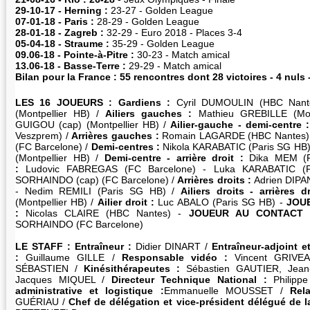
29-10-17 - Herning :
23-27 - Golden League
07-01-18 - Paris :
28-29 - Golden League
28-01-18 - Zagreb :
32-29 - Euro 2018 - Places 3-4
05-04-18 - Straume :
35-29 - Golden League
09.06-18 - Pointe-à-Pitre :
30-23 - Match amical
13.06-18 - Basse-Terre :
29-29 - Match amical
Bilan pour la France : 55 rencontres dont 28 victoires - 4 nuls 
LES 16 JOUEURS : Gardiens :
Cyril DUMOULIN (HBC Nant
(Montpellier HB) /
Ailiers gauches :
Mathieu GREBILLE (Mon
GUIGOU (cap) (Montpellier HB) /
Ailier-gauche - demi-centre :
Veszprem) /
Arrières gauches :
Romain LAGARDE (HBC Nantes)
(FC Barcelone) /
Demi-centres :
Nikola KARABATIC (Paris SG H
(Montpellier HB) /
Demi-centre - arrière droit :
Dika MEM (F
:
Ludovic FABREGAS (FC Barcelone) - Luka KARABATIC (P
SORHAINDO (cap) (FC Barcelone) /
Arrières droits :
Adrien DIPA
- Nedim REMILI (Paris SG HB) /
Ailiers droits - arrières d
(Montpellier HB) /
Ailier droit :
Luc ABALO (Paris SG HB) -
JOU
:
Nicolas CLAIRE (HBC Nantes) -
JOUEUR AU CONTACT 
SORHAINDO (FC Barcelone)
LE STAFF : Entraîneur :
Didier DINART /
Entraîneur-adjoint 
:
Guillaume GILLE /
Responsable vidéo :
Vincent GRIVE
SÉBASTIEN /
Kinésithérapeutes :
Sébastien GAUTIER, Jean
Jacques MIQUEL /
Directeur Technique National :
Philipp
administrative et logistique :
Emmanuelle MOUSSET /
Rel
GUÉRIAU /
Chef de délégation et vice-président délégué de l