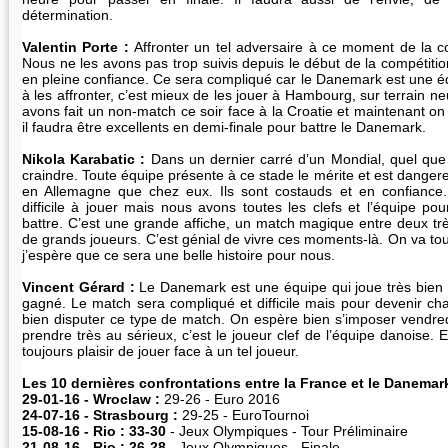
détermination.
Valentin Porte :
Affronter un tel adversaire à ce moment de la co
Nous ne les avons pas trop suivis depuis le début de la compétition
en pleine confiance. Ce sera compliqué car le Danemark est une éq
à les affronter, c’est mieux de les jouer à Hambourg, sur terrain n
avons fait un non-match ce soir face à la Croatie et maintenant on
il faudra être excellents en demi-finale pour battre le Danemark.
Nikola Karabatic :
Dans un dernier carré d’un Mondial, quel que so
craindre. Toute équipe présente à ce stade le mérite et est dangere
en Allemagne que chez eux. Ils sont costauds et en confiance
difficile à jouer mais nous avons toutes les clefs et l’équipe pour
battre. C’est une grande affiche, un match magique entre deux t
de grands joueurs. C’est génial de vivre ces moments-là. On va tout
j’espère que ce sera une belle histoire pour nous.
Vincent Gérard :
Le Danemark est une équipe qui joue très bien 
gagné. Le match sera compliqué et difficile mais pour devenir ch
bien disputer ce type de match. On espère bien s’imposer vendre
prendre très au sérieux, c’est le joueur clef de l’équipe danoise.
toujours plaisir de jouer face à un tel joueur.
Les 10 dernières confrontations entre la France et le Danemar
29-01-16 - Wroclaw :
29-26 - Euro 2016
24-07-16 - Strasbourg :
29-25 - EuroTournoi
15-08-16 - Rio : 33-30
- Jeux Olympiques - Tour Préliminaire
21-08-16 - Rio : 26-28
- Jeux Olympiques - Finale