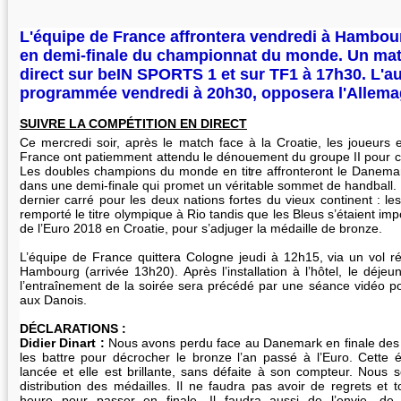
L'équipe de France affrontera vendredi à Hambou
en demi-finale du championnat du monde. Un mat
direct sur beIN SPORTS 1 et sur TF1 à 17h30. L'au
programmée vendredi à 20h30, opposera l'Allema
SUIVRE LA COMPÉTITION EN DIRECT
Ce mercredi soir, après le match face à la Croatie, les joueurs e
France ont patiemment attendu le dénouement du groupe II pour co
Les doubles champions du monde en titre affronteront le Danem
dans une demi-finale qui promet un véritable sommet de handball. 
dernier carré pour les deux nations fortes du vieux continent : le
remporté le titre olympique à Rio tandis que les Bleus s’étaient imp
de l’Euro 2018 en Croatie, pour s’adjuger la médaille de bronze.
L’équipe de France quittera Cologne jeudi à 12h15, via un vol rég
Hambourg (arrivée 13h20). Après l’installation à l’hôtel, le déjeu
l’entraînement de la soirée sera précédé par une séance vidéo po
aux Danois.
DÉCLARATIONS :
Didier Dinart :
Nous avons perdu face au Danemark en finale des 
les battre pour décrocher le bronze l’an passé à l’Euro. Cette 
lancée et elle est brillante, sans défaite à son compteur. Nous
distribution des médailles. Il ne faudra pas avoir de regrets et
heure pour passer en finale. Il faudra aussi de l’envie, de