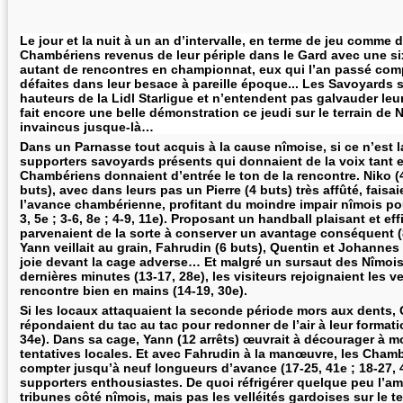
Le jour et la nuit à un an d’intervalle, en terme de jeu comme de
Chambériens revenus de leur périple dans le Gard avec une si
autant de rencontres en championnat, eux qui l’an passé com
défaites dans leur besace à pareille époque... Les Savoyards s
hauteurs de la Lidl Starligue et n’entendent pas galvauder leur 
fait encore une belle démonstr
ation ce jeudi sur le terrain de
invaincus jusque-là…
Dans un Parnasse tout acquis à la cause nîmoise, si ce n’est l
supporters savoyards présents qui donnaient de la voix tant et
Chambériens donnaient d’entrée le ton de la rencontre. Niko (4
buts), avec dans leurs pas un Pierre (4 buts) très affûté, faisa
l’avance chambérienne, profitant du moindre impair nîmois pou
3, 5e ; 3-6, 8e ; 4-9, 11e). Proposant un handball plaisant et e
parvenaient de la sorte à conserver un avantage conséquent (8-
Yann veillait au grain, Fahrudin (6 buts), Quentin et Johanne
joie devant la cage adverse… Et malgré un sursaut des Nîmois
dernières minutes (13-17, 28e), les visiteurs rejoignaient les ve
rencontre bien en mains (14-19, 30e).
Si les locaux attaquaient la seconde période mors aux dents, 
répondaient du tac au tac pour redonner de l’air à leur formatio
34e). Dans sa cage, Yann (12 arrêts) œuvrait à décourager à mo
tentatives locales. Et avec Fahrudin à la manœuvre, les Cham
compter jusqu’à neuf longueurs d’avance (17-25, 41e ; 18-27, 
supporters enthousiastes. De quoi réfrigérer quelque peu l’a
tribunes côté nîmois, mais pas les velléités gardoises sur le terr