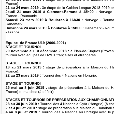
France).
21 au 24 mars 2019 :
3e étape de la Golden League 2018-2019 e
Jeudi 21 mars 2019 à Clermont-Ferrand à 18h00 :
Norvège 
France - Roumanie
Samedi 23 mars 2019 à Boulazac à 16h30 :
Norvège - Rouman
Danemark
Dimanche 24 mars 2019 à Boulazac à 15h00 :
Danemark - Rouma
- France
Équipe de France U19 (2000-2001)
STAGE ET TOURNOI
29 novembre au 10 décembre 2018 :
à Plan-de-Cuques (Provenc
tournoi avec équipes de D2/D1 françaises et étrangères.
STAGE ET TOURNOI
18 au 21 mars 2019 :
stage de préparation à la Maison du Han
France).
22 au 23 mars 2019 :
Tournoi des 4 Nations en Hongrie.
STAGE ET TOURNOI
25 mai au 8 juin 2019 :
stage de préparation à la Maison du Han
France) et matches (à définir).
STAGES ET TOURNOIS DE PRÉPARATION AUX CHAMPIONNAT
28 au 30 juin 2019 :
Tournoi des 4 Nations à Györ (Hongrie) (à con
2 et 3 juillet 2019 :
stage de préparation à la Maison du Handball à 
4 au 8 juillet 2019 :
Tournoi des 4 Nations au Portugal avec le p