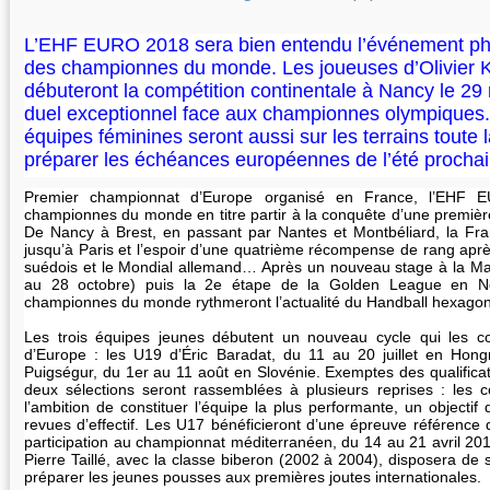
L’EHF EURO 2018 sera bien entendu l’événement pha
des championnes du monde. Les joueuses d’Olivier 
débuteront la compétition continentale à Nancy le 2
duel exceptionnel face aux championnes olympiques. 
équipes féminines seront aussi sur les terrains toute 
préparer les échéances européennes de l’été prochai
Premier championnat d’Europe organisé en France, l’EHF E
championnes du monde en titre partir à la conquête d’une premièr
De Nancy à Brest, en passant par Nantes et Montbéliard, la Fra
jusqu’à Paris et l’espoir d’une quatrième récompense de rang aprè
suédois et le Mondial allemand… Après un nouveau stage à la Ma
au 28 octobre) puis la 2e étape de la Golden League en No
championnes du monde rythmeront l’actualité du Handball hexagon
Les trois équipes jeunes débutent un nouveau cycle qui les c
d’Europe : les U19 d’Éric Baradat, du 11 au 20 juillet en Hong
Puigségur, du 1er au 11 août en Slovénie. Exemptes des qualificat
deux sélections seront rassemblées à plusieurs reprises : les
l’ambition de constituer l’équipe la plus performante, un objectif 
revues d’effectif. Les U17 bénéficieront d’une épreuve référence 
participation au championnat méditerranéen, du 14 au 21 avril 20
Pierre Taillé, avec la classe biberon (2002 à 2004), disposera de
préparer les jeunes pousses aux premières joutes internationales.