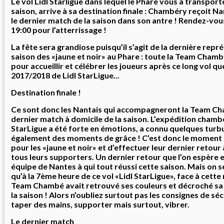
Le vol Lidl Starligue dans lequel le Phare vous a transport
saison, arrive à sa destination finale : Chambéry reçoit Na
le dernier match de la saison dans son antre ! Rendez-vou
19:00 pour l’atterrissage !
La fête sera grandiose puisqu’il s’agit de la dernière repr
saison des «jaune et noir» au Phare : toute la Team Cham
pour accueillir et célébrer les joueurs après ce long vol qu
2017/2018 de Lidl StarLigue...
Destination finale !
Ce sont donc les Nantais qui accompagneront la Team Ch
dernier match à domicile de la saison. L’expédition chamb
StarLigue a été forte en émotions, a connu quelques turb
également des moments de grâce ! C’est donc le moment 
pour les «jaune et noir» et d’effectuer leur dernier retour
tous leurs supporters. Un dernier retour que l’on espère e
équipe de Nantes à qui tout réussi cette saison. Mais on s
qu’à la 7ème heure de ce vol «Lidl StarLigue», face à cett
Team Chambé avait retrouvé ses couleurs et décroché sa 
la saison ! Alors n’oubliez surtout pas les consignes de sécu
taper des mains, supporter mais surtout, vibrer.
Le dernier match