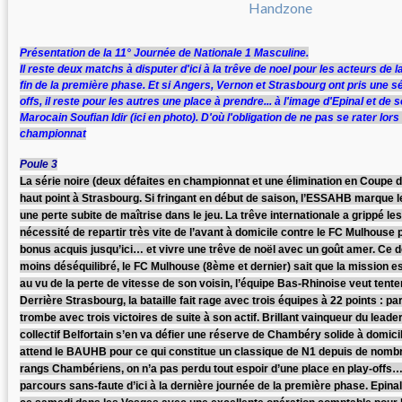
Présentation de la 11° Journée de Nationale 1 Masculine.
Il reste deux matchs à disputer d'ici à la trêve de noel pour les acteurs de la 
fin de la première phase. Et si Angers, Vernon et Strasbourg ont pris une sé
offs, il reste pour les autres une place à prendre... à l'image d'Epinal et de 
Marocain Soufian Idir (ici en photo). D'où l'obligation de ne pas se rater lo
championnat
Poule 3
La série noire (deux défaites en championnat et une élimination en Coupe d
haut point à Strasbourg. Si fringant en début de saison, l’ESSAHB marque 
une perte subite de maîtrise dans le jeu. La trêve internationale a grippé 
nécessité de repartir très vite de l’avant à domicile contre le FC Mulhouse p
bonus acquis jusqu’ici… et vivre une trêve de noël avec un goût amer. Ce d
moins déséquilibré, le FC Mulhouse (8ème et dernier) sait que la mission 
au vu de la perte de vitesse de son voisin, l’équipe Bas-Rhinoise veut tent
Derrière Strasbourg, la bataille fait rage avec trois équipes à 22 points : par
trombe avec trois victoires de suite à son actif. Brillant vainqueur du leader
collectif Belfortain s’en va défier une réserve de Chambéry solide à domic
attend le BAUHB pour ce qui constitue un classique de N1 depuis de nomb
rangs Chambériens, on n’a pas perdu tout espoir d’une place en play-offs
parcours sans-faute d’ici à la dernière journée de la première phase. Epinal