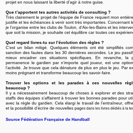
projet en nous laissant la liberté d’agir à notre guise.
Que t’apportent tes autres activités de consulting ?
Très clairement le projet de l’équipe de France requiert mon entière 
justifie et les échéances à venir sont très importantes. Concernant le
je l’organise entre les clubs de Toulon, d’Aix-les-Bains et les interv
que soit la mission, je souhaite cet équilibre car toutes ces expérien
Quel regard livres-tu sur l’évolution des règles ?
C’est un bilan mitigé. Quelques éléments ont été simplifiés co
sanction des fautes dans les 30 dernières secondes. Le jeu passif a
mieux encadrer ces situations spécifiques. En revanche, la p
permanence le gardien par n’importe quel joueur, est une optio
l’activité. Je trouve que cela dénature de plus en plus le jeu. Par 
moins prégnant et transforme beaucoup les savoir-faire.
Trouver les options et les parades à ces nouvelles règl
beaucoup ?
Il y a nécessairement beaucoup de choses à explorer et des strat
staffs des équipes s’affairent à trouver les bonnes parades pour ut
avec la règle du gardien. Cela élargi le travail de l’entraîneur, off
et la possibilité d’écrire de nouvelles pag
es dans les livres dédiés à la t
Source Fédération Française de Handball