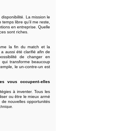
disponibilité. La mission le
 temps libre qu’il me reste,
entions en entreprise. Quelle
ces sont riches.
mme la fin du match et la
 aussi été clarifié afin de
ossibilité de changer en
n qui transforme beaucoup
exemple, le un-contre-un est
es vous occupent-elles
égies à inventer. Tous les
iliser ou être le mieux armé
re de nouvelles opportunités
echnique.