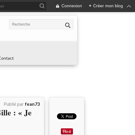
Connexion
+
Créer mon blog
Contact
Publié par
fean73
le : « Je