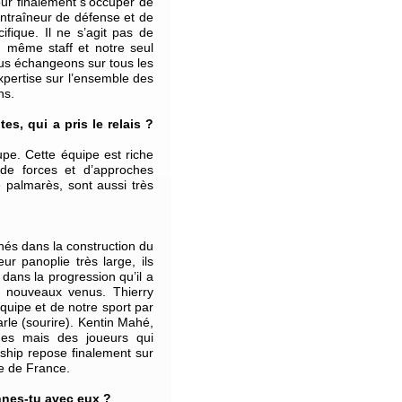
pour finalement s’occuper de
entraîneur de défense et de
ifique. Il ne s’agit pas de
du même staff et notre seul
nous échangeons sur tous les
xpertise sur l’ensemble des
ons.
tes, qui a pris le relais ?
pe. Cette équipe est riche
de forces et d’approches
e palmarès, sont aussi très
nés dans la construction du
ur panoplie très large, ils
dans la progression qu’il a
s nouveaux venus. Thierry
quipe et de notre sport par
le (sourire). Kentin Mahé,
nes mais des joueurs qui
rship repose finalement sur
e de France.
nnes-tu avec eux ?