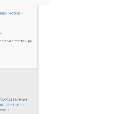
16
 à la halle Parpillon