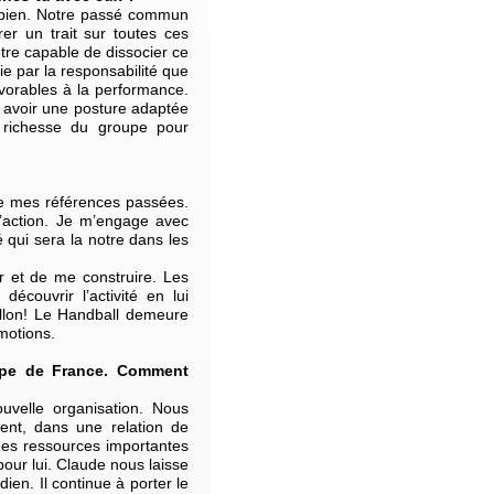
s bien. Notre passé commun
rer un trait sur toutes ces
tre capable de dissocier ce
ie par la responsabilité que
favorables à la performance.
t avoir une posture adaptée
 richesse du groupe pour
de mes références passées.
l’action. Je m’engage avec
 qui sera la notre dans les
r et de me construire. Les
couvrir l’activité en lui
llon! Le Handball demeure
motions.
ipe de France. Comment
velle organisation. Nous
nt, dans une relation de
des ressources importantes
pour lui. Claude nous laisse
dien. Il continue à porter le