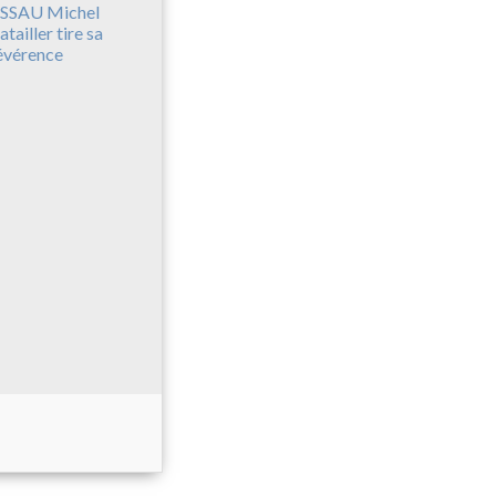
SSAU Michel
atailler tire sa
évérence