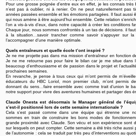
Pour une grosse poignée d’entre eux en effet, je les connais trè
n’est pas à oublier, ni à renier. On ne peut naturellement pas ti
années passées ensemble et les émotions partagées. Il faut aussi ê
qui nous amène à être aujourd’hui ensemble. Cette relation s’enrich
l’on a vis-à-vis d’eux, dans notre capacité à créer les conditions 
Chaque jour, nous sommes confrontés à un tas de décisions. il fau
à la situation…savoir trancher comme savoir s’appuyer sur la
l’accompagner d’une manière optimale.
Quels entraîneurs et quelle école t’ont inspiré ?
Je ne me projette pas dans ma mission d’entraîneur en fonction 
Je ne me retourne pas pour faire le bilan car je me situe dans 
beaucoup d’enthousiasme et de passion dans le projet et l’actualité
prochaines semaines.
En revanche, je pense à tous ceux qui m’ont permis de m’éveille
éducateurs du HBC Loriol, mon premier club, m’ont permis de dé
donnant du sens…faire ensemble avec comme trait d’union le ba
notre support pour vivre des aventures humaines et partager des é
Claude Onesta est désormais le Manager général de l’équ
s’est-il positionné lors de cette semaine internationale ?
Cela s’est passé comme dans une équipe qui étrenne une nou
sommes en train de construire les bons modes de fonctionneme
grande proximité avec Claude. Son vécu et son expérience sont 
sur lesquels on peut compter. Cette semaine a été très riche aussi 
de l’autonomie : cela se traduit par très peu d’interventions au quoti