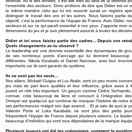
défense. Au fil des années, il est allé bien au delà de la défense 
l’ensemble des secteurs. Donc arrêtons de dire que Didier est un 
la même manière celui qui lui est associé aurait un registre spéc
distinguer le travail des uns et les autres. Nous faisons partie 
objectif, c’est la performance de l’équipe de France. Avec Didier, 
secteurs et sur ce qui paraît essentiel à nos yeux. J’apporte mon e
dimensions du jeu et je suis pleinement associé à toutes les décisi
Didier et toi vous faisiez partie des cadres... Depuis vos retrai
Quels changements as-tu observé ?
Le leadership est une donnée essentielle des dynamiques de grou
de ses nombreux points d’ancrage qui lui donnent beaucoup 
différentes. Nikola Karabatic et Daniel Narcisse, avec leur énorm
importants car ils sont garants du système.
Ils ne sont pas les seuls…
Nos ailiers, Mickaël Guigou et Luc Abalo, sont un peu moins concer
jeu mais de part leurs qualités et leur influence, grâce aussi à le
jouent un rôle très important. Un garçon comme Cédric Sorhaindo, 
connue, crée beaucoup de liens et concourt à l’intégration de
Omeyer est quelqu’un qui continue de marquer l’histoire de notre é
ses performances malgré son âge avancé… Et je sais de quoi je par
Valentin Porte et Luka Karabatic ne sont plus des petits jeu
fréquentent l’équipe de France depuis plusieurs saisons. Le leade
beaucoup d’individus qui sont tous dépositaires de la marque équip
Plusieurs joueurs ont été tes coéquipiers, comment te positio