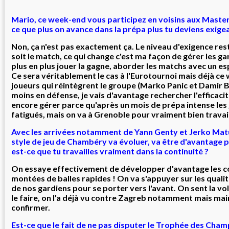
Mario, ce week-end vous participez en voisins aux Master
ce que plus on avance dans la prépa plus tu deviens exigea
Non, ça n'est pas exactement ça. Le niveau d'exigence re
soit le match, ce qui change c'est ma façon de gérer les ga
plus en plus jouer la gagne, aborder les matchs avec un es
Ce sera véritablement le cas à l'Eurotournoi mais déjà ce
joueurs qui réintègrent le groupe (Marko Panic et Damir 
moins en défense, je vais d'avantage rechercher l'efficacité
encore gérer parce qu'après un mois de prépa intense les
fatigués, mais on va à Grenoble pour vraiment bien travail
Avec les arrivées notamment de Yann Genty et Jerko Matul
style de jeu de Chambéry va évoluer, va être d'avantage p
est-ce que tu travailles vraiment dans la continuité ?
On essaye effectivement de développer d'avantage les c
montées de balles rapides ! On va s'appuyer sur les qualit
de nos gardiens pour se porter vers l'avant. On sent la vol
le faire, on l'a déjà vu contre Zagreb notamment mais maint
confirmer.
Est-ce que le fait de ne pas disputer le Trophée des Cham