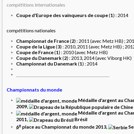
compétitions internationales
Coupe d'Europe des vainqueurs de coupe
(
1
) :
2014
compétitions nationales
Championnat de France
(
2
) :
2011
(avec
Metz HB
) ;
20
Coupe de la Ligue
(
3
) :
2010
,
2011
(avec
Metz HB
) ;
201
Coupe de France
(
1
) :
2010
(avec
Metz HB
)
Coupe du Danemark
(
2
) :
2013
,
2014
(avec
Viborg HK
)
Championnat du Danemark
(
1
) :
2014
____________________________________________________
Championnats du monde
Médaille d'argent au
Cha
2009
,
Médaille d'argent au
Cha
2011
,
Brésil
e
6
place au
Championnat du monde 2013
,
Se