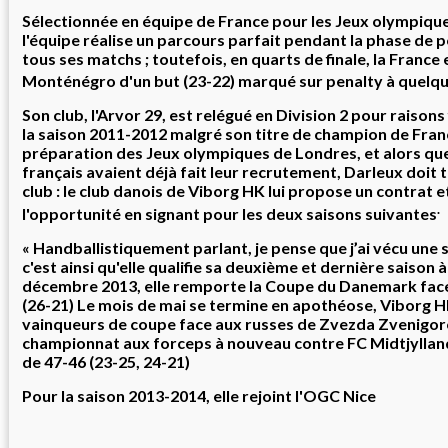
Sélectionnée en
équipe de France
pour les
Jeux olympique
l'équipe réalise un parcours parfait pendant la phase de
tous ses matchs ; toutefois, en quarts de finale, la France 
Monténégro d'un but (23-22) marqué sur penalty à quelque
Son club, l'
Arvor 29
, est relégué en Division 2 pour raisons 
la saison 2011-2012 malgré son titre de champion de Franc
préparation des Jeux olympiques de Londres, et alors que
français avaient déjà fait leur recrutement, Darleux doit
club
: le club danois de
Viborg HK
lui propose un contrat et 
.
l'opportunité en signant pour les deux saisons suivantes
« Handballistiquement parlant, je pense que j’ai vécu une 
c'est ainsi qu'elle qualifie sa deuxième et dernière saison 
décembre 2013, elle remporte la Coupe du Danemark fac
(26-21) Le mois de mai se termine en apothéose,
Viborg 
vainqueurs de coupe
face aux russes de
Zvezda Zvenigo
championnat aux forceps à nouveau contre
FC Midtjyllan
de 47-46 (23-25, 24-21)
Pour la saison 2013-2014, elle rejoint l'
OGC Nice