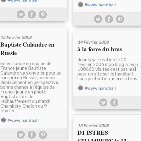
#www.handball
#www.handball
15 Février 2008
14 Février 2008
Baptiste Calandre en
à la force du bras
Russie
depuis sa création le 20
Sélectionné en équipe de
février 2006 mon blog à reçu
France jeune Baptiste
100660 visites c'est pas mal
Calandre va s'envoler pour un
pour un site sur le handball
tournoi en Russie, un beau
sans prétention, merci à tous.
déplacement en perspective,
bonne chance à l'équipe de
#www.handball
France jeune en photo
Baptiste lors de
l'échauffement du match
Chambéry Chalon du 9
février...
#www.handball
13 Février 2008
D1 ISTRES
CHAMBERY le 13