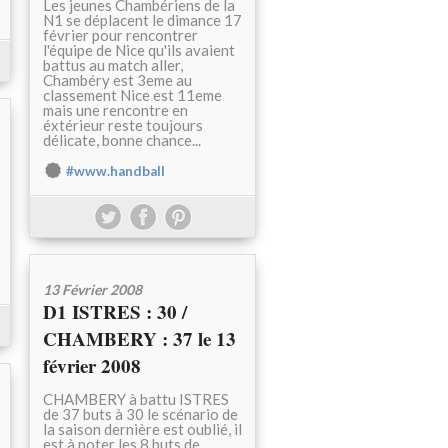
Les jeunes Chambériens de la
N1 se déplacent le dimance 17
février pour rencontrer
l'équipe de Nice qu'ils avaient
battus au match aller,
Chambéry est 3eme au
classement Nice est 11eme
mais une rencontre en
éxtérieur reste toujours
délicate, bonne chance...
#www.handball
13 Février 2008
D1 ISTRES : 30 /
CHAMBERY : 37 le 13
février 2008
CHAMBERY à battu ISTRES
de 37 buts à 30 le scénario de
la saison dernière est oublié, il
est à noter les 8 buts de