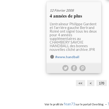
12 Février 2008
4 années de plus
L'entraîneur Philippe Gardent
et l'arrière gauche Bertrand
Roiné ont signé tous les deux
pour 4 années
supplémentaires au
CHAMBERY SAVOIE
HANDBALL des bonnes
nouvelles cliché archive JPR
#www.handball
<<
<
1
1
1
1
1
1
1
170
0
1
2
3
4
5
6
0
0
0
0
0
0
0
fean73
Voir le profil de
sur le portail Overblog