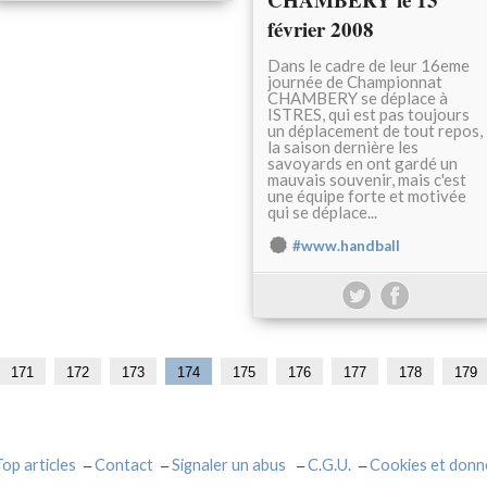
février 2008
Dans le cadre de leur 16eme
journée de Championnat
CHAMBERY se déplace à
ISTRES, qui est pas toujours
un déplacement de tout repos,
la saison dernière les
savoyards en ont gardé un
mauvais souvenir, mais c'est
une équipe forte et motivée
qui se déplace...
#www.handball
171
172
173
174
175
176
177
178
179
Top articles
Contact
Signaler un abus
C.G.U.
Cookies et donn