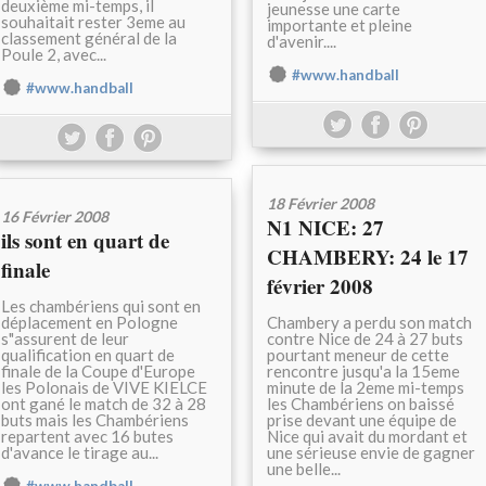
deuxième mi-temps, il
jeunesse une carte
souhaitait rester 3eme au
importante et pleine
classement général de la
d'avenir....
Poule 2, avec...
#www.handball
#www.handball
18 Février 2008
16 Février 2008
N1 NICE: 27
ils sont en quart de
CHAMBERY: 24 le 17
finale
février 2008
Les chambériens qui sont en
déplacement en Pologne
Chambery a perdu son match
s"assurent de leur
contre Nice de 24 à 27 buts
qualification en quart de
pourtant meneur de cette
finale de la Coupe d'Europe
rencontre jusqu'a la 15eme
les Polonais de VIVE KIELCE
minute de la 2eme mi-temps
ont gané le match de 32 à 28
les Chambériens on baissé
buts mais les Chambériens
prise devant une équipe de
repartent avec 16 butes
Nice qui avait du mordant et
d'avance le tirage au...
une sérieuse envie de gagner
une belle...