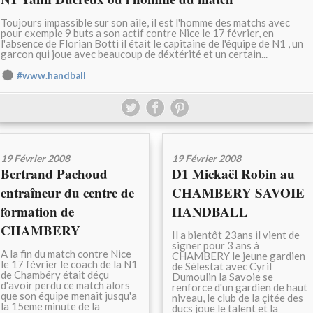
Toujours impassible sur son aile, il est l'homme des matchs avec
pour exemple 9 buts a son actif contre Nice le 17 février, en
l'absence de Florian Botti il était le capitaine de l'équipe de N1 , un
garcon qui joue avec beaucoup de déxtérité et un certain...
#www.handball
19 Février 2008
19 Février 2008
Bertrand Pachoud
D1 Mickaël Robin au
entraîneur du centre de
CHAMBERY SAVOIE
formation de
HANDBALL
CHAMBERY
Il a bientôt 23ans il vient de
signer pour 3 ans à
A la fin du match contre Nice
CHAMBERY le jeune gardien
le 17 février le coach de la N1
de Sélestat avec Cyril
de Chambéry était déçu
Dumoulin la Savoie se
d'avoir perdu ce match alors
renforce d'un gardien de haut
que son équipe menait jusqu'a
niveau, le club de la çitée des
la 15eme minute de la
ducs joue le talent et la