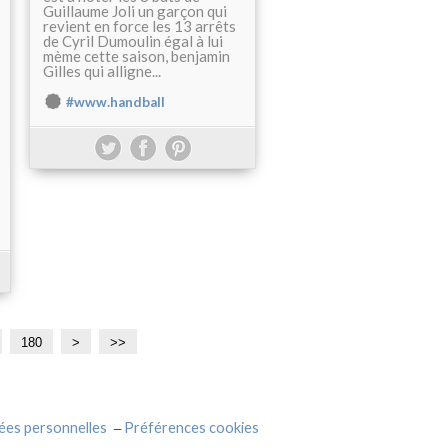
Guillaume Joli un garçon qui
revient en force les 13 arrêts
de Cyril Dumoulin égal à lui
mème cette saison, benjamin
Gilles qui alligne...
#www.handball
180
1
2
>
>>
9
0
0
0
ées personnelles
Préférences cookies