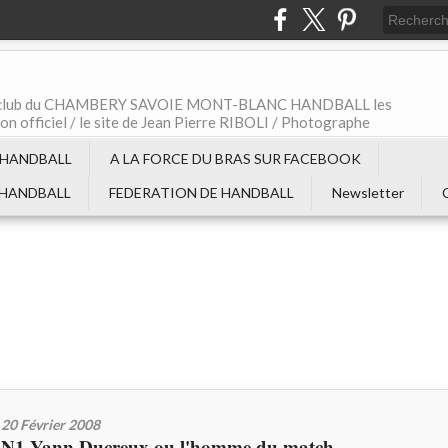
t le club du CHAMBERY SAVOIE MONT-BLANC HANDBALL les
non officiel / le site de Jean Pierre RIBOLI / Photographe
 HANDBALL
A LA FORCE DU BRAS SUR FACEBOOK
 HANDBALL
FEDERATION DE HANDBALL
Newsletter
20 Février 2008
N1 Yann Ducreux ou l'homme du match