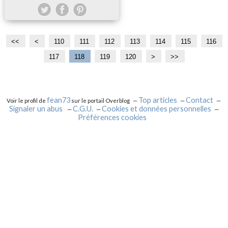
<<
<
1
110
111
112
113
114
115
116
0
117
118
119
120
1
1
1
1
1
1
1
2
>
>>
0
3
4
5
6
7
8
9
0
0
0
0
0
0
0
0
0
fean73
Top articles
Contact
Voir le profil de
sur le portail Overblog
Signaler un abus
C.G.U.
Cookies et données personnelles
Préférences cookies