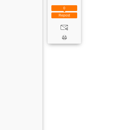
0
Repost