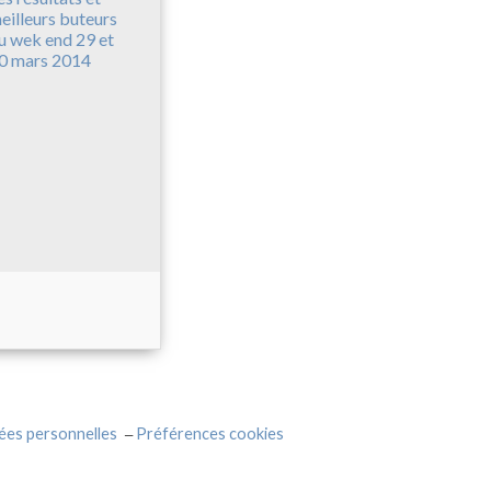
eilleurs buteurs
u wek end 29 et
0 mars 2014
ées personnelles
Préférences cookies