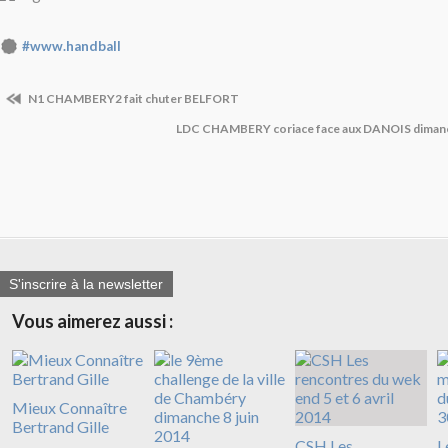
#www.handball
N1 CHAMBERY2 fait chuter BELFORT
LDC CHAMBERY coriace face aux DANOIS dimanc
S'inscrire à la newsletter
Vous aimerez aussi :
Mieux Connaître
Bertrand Gille
CSH Les
L