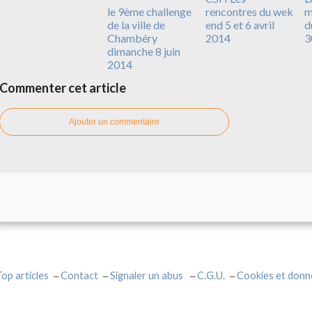
le 9ème challenge
rencontres du wek
m
de la ville de
end 5 et 6 avril
d
Chambéry
2014
3
dimanche 8 juin
2014
Commenter cet article
Ajouter un commentaire
Top articles
Contact
Signaler un abus
C.G.U.
Cookies et donn