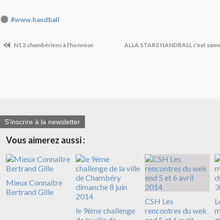
#www.handball
N1 2 chambériens à l'honneur.
ALLA STARS HANDBALL c'est samedi
S'inscrire à la newsletter
Vous aimerez aussi :
Mieux Connaître
Bertrand Gille
CSH Les
L
le 9ème challenge
rencontres du wek
m
de la ville de
end 5 et 6 avril
d