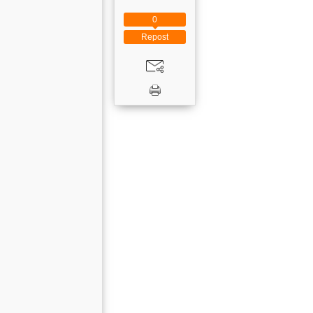
0
Repost