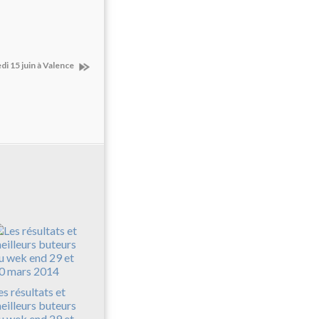
 15 juin à Valence
es résultats et
eilleurs buteurs
u wek end 29 et