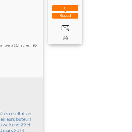
0
Repost
anvier à 21 heures.