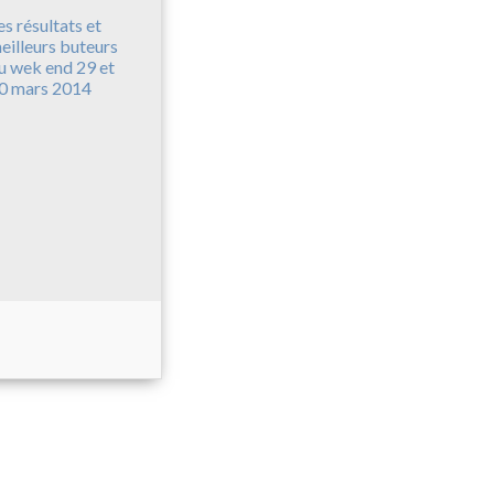
es résultats et
eilleurs buteurs
u wek end 29 et
0 mars 2014