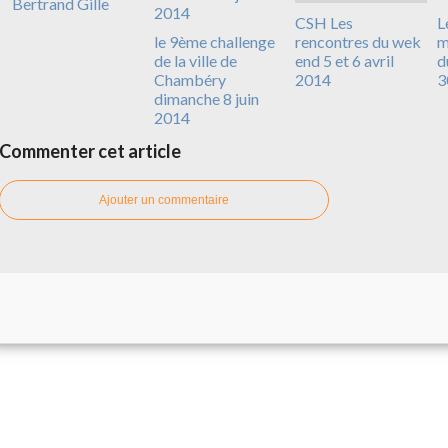
Bertrand Gille
CSH Les
L
le 9ème challenge
rencontres du wek
m
de la ville de
end 5 et 6 avril
d
Chambéry
2014
3
dimanche 8 juin
2014
Commenter cet article
Ajouter un commentaire