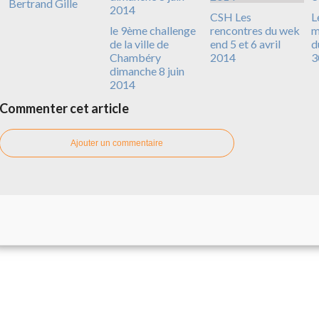
Bertrand Gille
CSH Les
L
le 9ème challenge
rencontres du wek
m
de la ville de
end 5 et 6 avril
d
Chambéry
2014
3
dimanche 8 juin
2014
Commenter cet article
Ajouter un commentaire