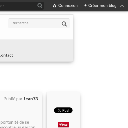
Connexion
+
Créer mon blog
Contact
Publié par
fean73
portunité de se
rencontre un garçon