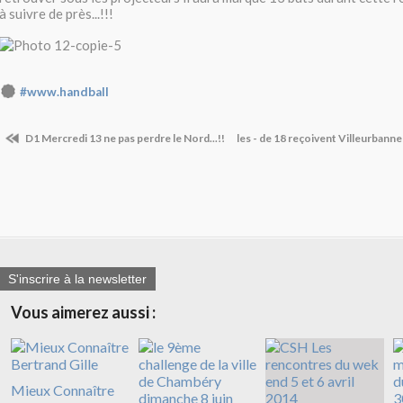
à suivre de près...!!!
#www.handball
D1 Mercredi 13 ne pas perdre le Nord...!!
les - de 18 reçoivent Villeurbann
S'inscrire à la newsletter
Vous aimerez aussi :
Mieux Connaître