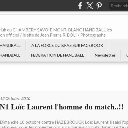
t le club du CHAMBERY SAVOIE MONT-BLANC HANDBALL les
non officiel / le site de Jean Pierre RIBOLI / Photographe
 HANDBALL
A LA FORCE DU BRAS SUR FACEBOOK
 HANDBALL
FEDERATION DE HANDBALL
Newsletter
12 Octobre 2010
N1 Loïc Laurent l'homme du match..!!
Dimanche 10 octobre contre HAZEBROUCK Loïc Laurent à saisi l'op
retrouver sous les projecteurs il aura marqué 13 buts durant cette 