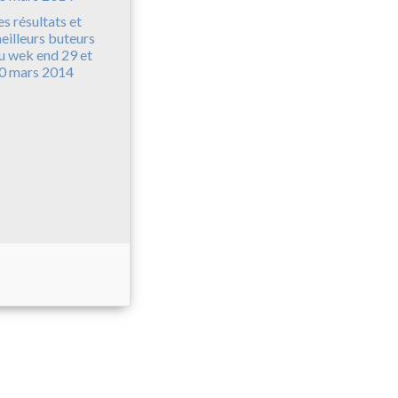
es résultats et
eilleurs buteurs
u wek end 29 et
0 mars 2014