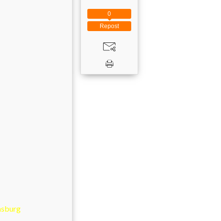
0
Repost
nsburg