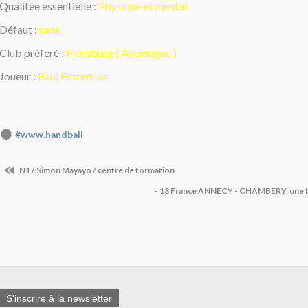
Qualitée essentielle :
Physique et mental
Défaut :
sans
Club préferé :
Flensburg ( Allemagne )
Joueur :
Raul Entrerrios
#www.handball
N1 / Simon Mayayo / centre de formation
- 18 France ANNECY - CHAMBERY, une b
S'inscrire à la newsletter