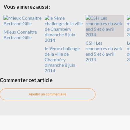
Vous aimerez aussi :
Mieux Connaître
Bertrand Gille
CSH Les
L
le 9ème challenge
rencontres du wek
m
de la ville de
end 5 et 6 avril
d
Chambéry
2014
3
dimanche 8 juin
2014
Commenter cet article
Ajouter un commentaire