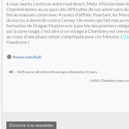
à Jean Jaurès contre un autre rival direct, Metz. Mission dans l
Chambériennes au vu aussi des difficultés de son adversaire du 
file au mauvais coton avec 4 revers d'affilée. Pourtant, les Messi
du succès à domicile contre Cernay. Un revers qui fait mal au mora
formation de Dragan Majstorovic à portée des premiers reléga
sur la zone rouge, c'est dire si ce voyage à Chambéry est une n
au coeur d'une phase retour compliquée pour ces Messins. (
Da
Handzone )
#www.handball
- 18 (France ) direction l'Auvergne dimanche 11 mars
-16 RA Chambéry sans sou
S'inscrire à la newsletter