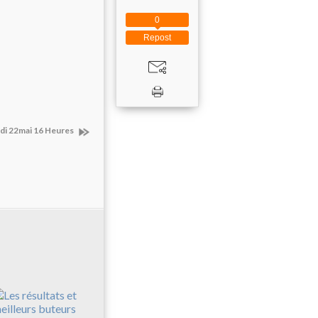
0
Repost
i 22mai 16 Heures