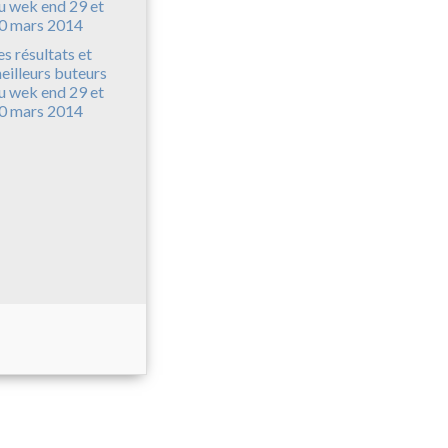
es résultats et
eilleurs buteurs
u wek end 29 et
0 mars 2014