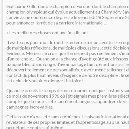
Guillaume Gille, double champion d’Europe, double champion 
champion olympique qui évolue actuellement au Chambéry Sav
convie à une conférence de presse le vendredi 28 Septembre 2
pour annoncer l’arrêt de sa carrière internationale…
« Les meilleures choses ont une fin, dit-on !
Il est temps pour moi de mettre un terme à mon aventure en éq
de multiples réflexions, de multiples discussions, cette décis
évidence. Même si je crois que l’on ne peut pas réellement s’i
d’un tel choix… Quand on a la chance d’avoir goûté aux frissons
tunique bleu blanc rouge, d’avoir partagé tant d’émotions sur les
découvert tellement de personnalités, d’avoir mené tellement 
contact du plus haut niveau d’exigence de notre discipline : le 
est celui de vouloir prolonger l’histoire !
Quand je prends le temps de me retourner quelques instants su
ce mois de novembre 1996 où j’étreignais mes premières sélect
compte que la route a été sacrément longue, saupoudrée de vic
campagnes incroyables.
Cette route n’a pas été sans embûches. Le niveau international e
révélateur de ses propres limites et l’apprentissage au plus haut
perpétuelle contre soi-même.