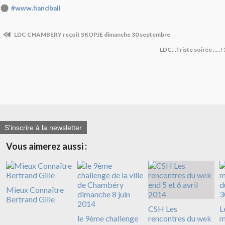
#www.handball
LDC CHAMBERY reçoit SKOPJE dimanche 30 septembre
LDC...Triste soirée ....
S'inscrire à la newsletter
Vous aimerez aussi :
Mieux Connaître
Bertrand Gille
CSH Les
L
le 9ème challenge
rencontres du wek
m