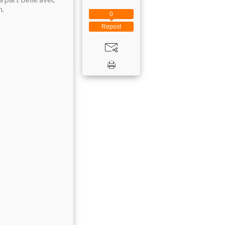
n.
0
Repost