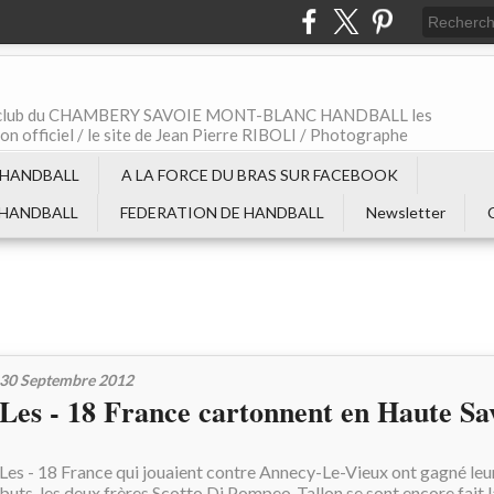
t le club du CHAMBERY SAVOIE MONT-BLANC HANDBALL les
non officiel / le site de Jean Pierre RIBOLI / Photographe
 HANDBALL
A LA FORCE DU BRAS SUR FACEBOOK
 HANDBALL
FEDERATION DE HANDBALL
Newsletter
30 Septembre 2012
Les - 18 France cartonnent en Haute Sa
Les - 18 France qui jouaient contre Annecy-Le-Vieux ont gagné leu
buts, les deux frères Scotto Di Pompeo-Tallon se sont encore fait l