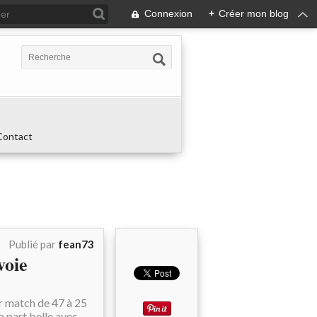
Connexion
+
Créer mon blog
Contact
Publié par
fean73
voie
r match de 47 à 25
a part belle avec