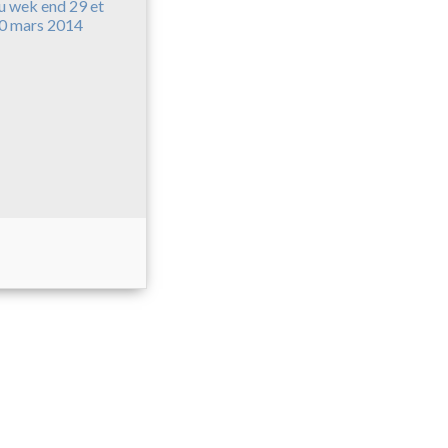
u wek end 29 et
0 mars 2014