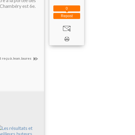
re à la portée des
l Chambéry est 6e.
0
Repost
st reçu à Jean Jaures