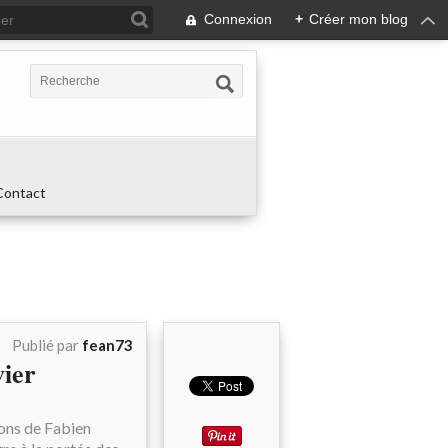
Connexion
+
Créer mon blog
Contact
Publié par
fean73
vier
çons de Fabien