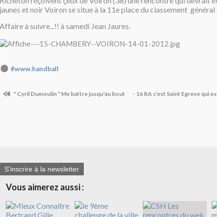
Richeton reçoivent çeux de Voiron (38) une rencontre qui devrait êt
jaunes et noir Voiron se situe à la 11e place du classement généra
Affaire à suivre...!! à samedi Jean Jaures.
#www.handball
" Cyril Dumoulin " Me battre jusqu'au bout
- 16 RA c'est Saint Egreve qui e
S'inscrire à la newsletter
Vous aimerez aussi :