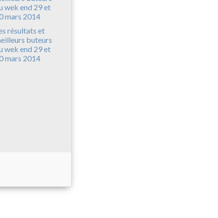
es résultats et
eilleurs buteurs
u wek end 29 et
0 mars 2014