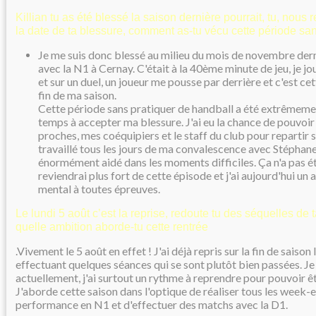
Killian tu as été blessé la saison dernière pourrait, tu, nous
la date de ta blessure, comment as-tu vécu cette période sa
Je me suis donc blessé au milieu du mois de novembre dern
avec la N1 à Cernay. C'était à la 40ème minute de jeu, je j
et sur un duel, un joueur me pousse par derrière et c'est cet
fin de ma saison.
Cette période sans pratiquer de handball a été extrêmement
temps à accepter ma blessure. J'ai eu la chance de pouvoi
proches, mes coéquipiers et le staff du club pour repartir su
travaillé tous les jours de ma convalescence avec Stéphan
énormément aidé dans les moments difficiles. Ça n'a pas ét
reviendrai plus fort de cette épisode et j'ai aujourd'hui un a
mental à toutes épreuves.
Le lundi 5 août c’est la reprise, redoute tu des séquelles de 
quelle ambition aborde-tu cette rentrée
.Vivement le 5 août en effet ! J'ai déjà repris sur la fin de saison
effectuant quelques séances qui se sont plutôt bien passées. Je 
actuellement, j'ai surtout un rythme à reprendre pour pouvoir ê
J'aborde cette saison dans l'optique de réaliser tous les week-
performance en N1 et d'effectuer des matchs avec la D1.