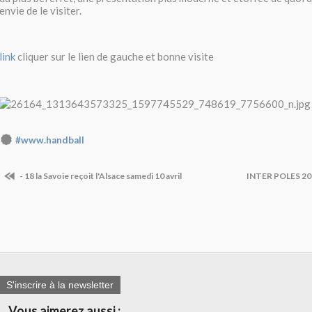
envie de le visiter.
link
cliquer sur le lien de gauche et bonne visite
#www.handball
- 18 la Savoie reçoit l'Alsace samedi 10 avril
INTER POLES 201
S'inscrire à la newsletter
Vous aimerez aussi :