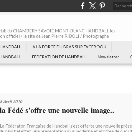
t le club du CHAMBERY SAVOIE MONT-BLANC HANDBALL les
non officiel / le site de Jean Pierre RIBOLI / Photographe
 HANDBALL
A LA FORCE DU BRAS SUR FACEBOOK
 HANDBALL
FEDERATION DE HANDBALL
Newsletter
8 Avril 2010
la Fédé s'offre une nouvelle image..
La Fédératon Française de Handball s'est offerte une nouvelle prése
du plus bel effet, une présentation plus moderne et étoffée de quoi 