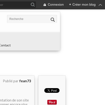
Connexion
+
Créer mon blog
Contact
Publié par
fean73
ntation de son site
donner encore plus