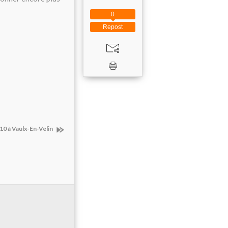
0
Repost
0 à Vaulx-En-Velin