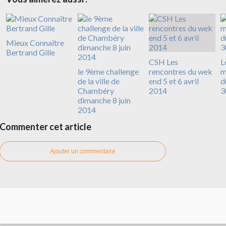
Mieux Connaître
Bertrand Gille
CSH Les
L
le 9ème challenge
rencontres du wek
m
de la ville de
end 5 et 6 avril
d
Chambéry
2014
3
dimanche 8 juin
2014
Commenter cet article
Ajouter un commentaire