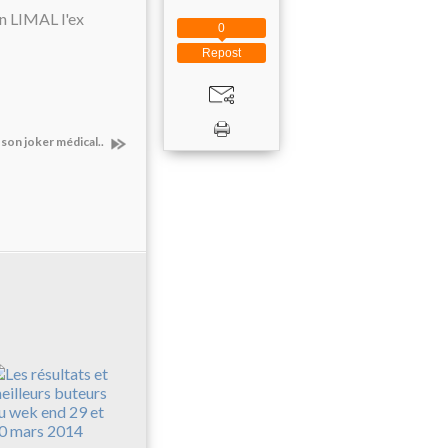
n LIMAL l'ex
0
Repost
son joker médical..