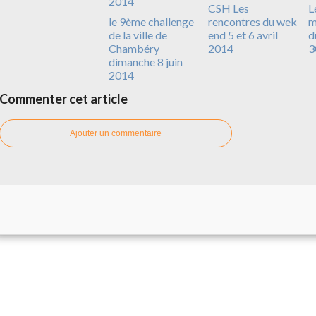
CSH Les
L
le 9ème challenge
rencontres du wek
m
de la ville de
end 5 et 6 avril
d
Chambéry
2014
3
dimanche 8 juin
2014
Commenter cet article
Ajouter un commentaire