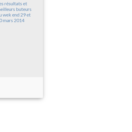
es résultats et
eilleurs buteurs
u wek end 29 et
0 mars 2014