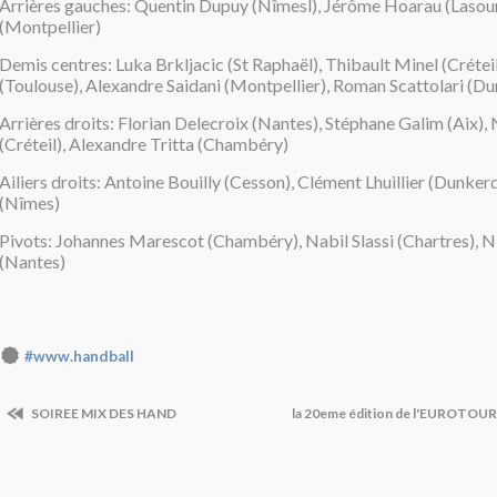
Arrières gauches: Quentin Dupuy (Nîmesl), Jérôme Hoarau (Lasours
(Montpellier)
Demis centres: Luka Brkljacic (St Raphaël), Thibault Minel (Crétei
(Toulouse), Alexandre Saidani (Montpellier), Roman Scattolari (D
Arrières droits: Florian Delecroix (Nantes), Stéphane Galim (Aix),
(Créteil), Alexandre Tritta (Chambéry)
Ailiers droits: Antoine Bouilly (Cesson), Clément Lhuillier (Dunke
(Nîmes)
Pivots: Johannes Marescot (Chambéry), Nabil Slassi (Chartres), N
(Nantes)
#www.handball
SOIREE MIX DES HAND
la 20eme édition de l'EUROTOU