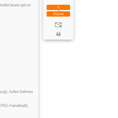
dial jeune qui se
0
Repost
rg), Julien Salmon
 (PSG Handball),