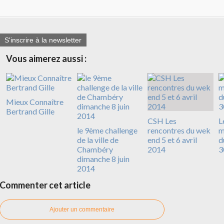
S'inscrire à la newsletter
Vous aimerez aussi :
Mieux Connaître
Bertrand Gille
CSH Les
L
le 9ème challenge
rencontres du wek
m
de la ville de
end 5 et 6 avril
d
Chambéry
2014
3
dimanche 8 juin
2014
Commenter cet article
Ajouter un commentaire