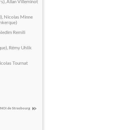
), Allan Villeminot
l), Nicolas Minne
unkerque)
 Nedim Remili
rque), Rémy Uhlik
icolas Tournat
RNOI de Strasbourg