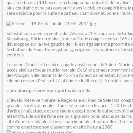
quart de finale à 14 heures, un championnat qui a été délocalisé 
plus équitable et ne pas concourir dans le club en compétition, l
sera décisive pour la suite de ce beau championnat, bonne route..
Sélestat se trouve au centre de l'Alsace, à 22 km au nord de Colm
Strasbourg. Bâtie en plaine, à une altitude comprise entre 165 et 18
développée sur la rive gauche de l'Ill, est également à proximité 
le château du Haut-Koenigsbourg, érigé sur les hauteurs d'Orschw
environs.
Le tunnel Maurice-Lemaire, appelé aussi tunnel de Sainte Marie-
accès aisé au réseau routier lorrain. Celui-ci permet notamment 
des-Vosges, ville distante de 43 km à l'ouest de Sélestat. En outr
kilomètres vers l'est suffit à atteindre le Rhin et la frontière ave
Une nature préservée aux portes de la ville.
L'Illwald, Réserve Naturelle Régionale du Ried de Sélestat, compt
grandes forêts alluviales d'un seul tenant en France : 1 500 hect
d'arbres majestueux et une faune exceptionnelle qui se dévoile a
attentifs. Elle abrite l'une des plus grandes populations de daim
site d'une formidable richesse patrimoniale et naturelle est rec
comme en atteste son classement en site Natura 2000.