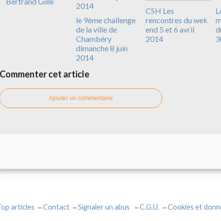
Bertrand Gille
CSH Les
L
le 9ème challenge
rencontres du wek
m
de la ville de
end 5 et 6 avril
d
Chambéry
2014
3
dimanche 8 juin
2014
Commenter cet article
Ajouter un commentaire
Top articles
Contact
Signaler un abus
C.G.U.
Cookies et donn