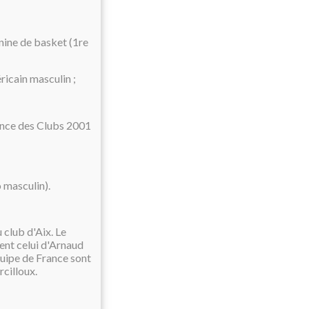
nine de basket (1re
ricain masculin ;
ance des Clubs 2001
 masculin).
 club d'Aix. Le
ent celui d'Arnaud
quipe de France sont
cilloux.