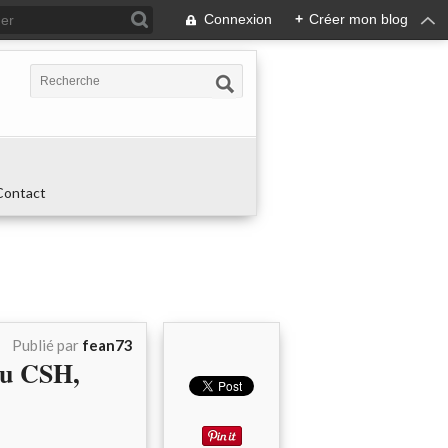
Connexion
+
Créer mon blog
Contact
Publié par
fean73
du CSH,