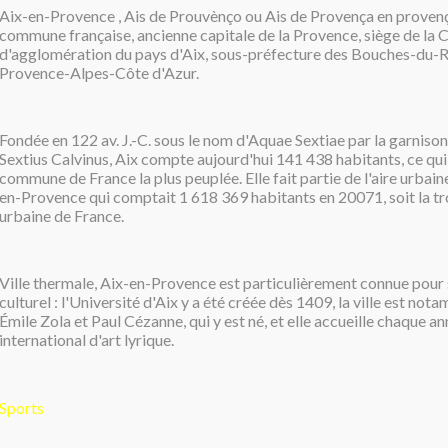
Aix-en-Provence , Ais de Prouvènço ou Ais de Provença en provença
commune française, ancienne capitale de la Provence, siège de l
d'agglomération du pays d'Aix, sous-préfecture des Bouches-du-R
Provence-Alpes-Côte d'Azur.
Fondée en 122 av. J.-C. sous le nom d'Aquae Sextiae par la garniso
Sextius Calvinus, Aix compte aujourd'hui 141 438 habitants, ce qui 
commune de France la plus peuplée. Elle fait partie de l'aire urbai
en-Provence qui comptait 1 618 369 habitants en 20071, soit la tr
urbaine de France.
Ville thermale, Aix-en-Provence est particulièrement connue pour
culturel : l'Université d'Aix y a été créée dès 1409, la ville est no
Émile Zola et Paul Cézanne, qui y est né, et elle accueille chaque an
international d'art lyrique.
Sports