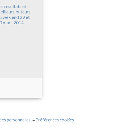
es résultats et
eilleurs buteurs
u wek end 29 et
0 mars 2014
ées personnelles
Préférences cookies