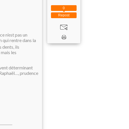
0
Repost
e n’est pas un
 qui rentre dans la
 dents, ils
 mais les
uvent déterminant
St Raphaël…, prudence