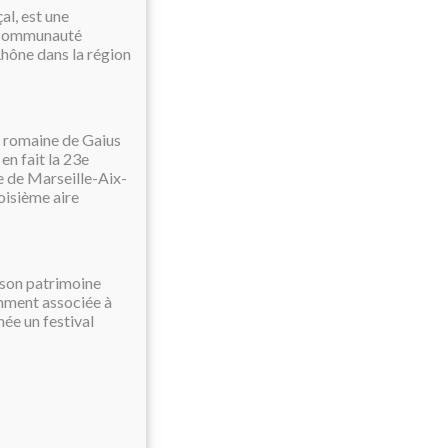
l, est une
a Communauté
hône dans la région
n romaine de Gaius
en fait la 23e
ne de Marseille-Aix-
oisième aire
 son patrimoine
tamment associée à
née un festival