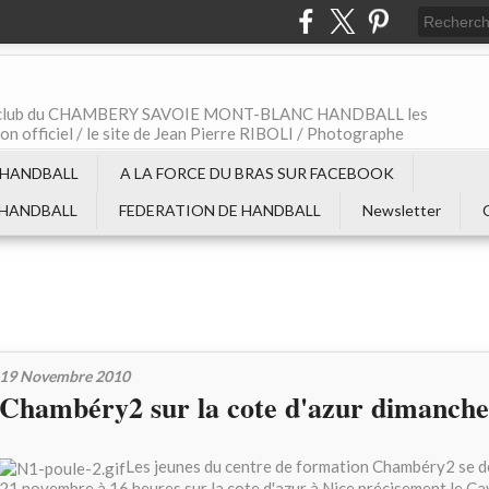
t le club du CHAMBERY SAVOIE MONT-BLANC HANDBALL les
non officiel / le site de Jean Pierre RIBOLI / Photographe
 HANDBALL
A LA FORCE DU BRAS SUR FACEBOOK
 HANDBALL
FEDERATION DE HANDBALL
Newsletter
19 Novembre 2010
Chambéry2 sur la cote d'azur dimanche
Les jeunes du centre de formation Chambéry2 se 
21 novembre à 16 heures sur la cote d'azur à Nice précisement le Ca