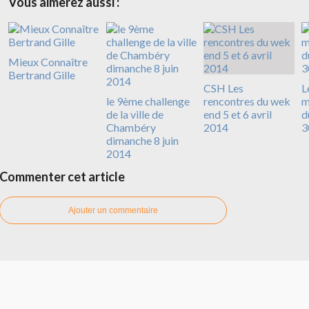
Vous aimerez aussi :
Mieux Connaître
Bertrand Gille
CSH Les
L
le 9ème challenge
rencontres du wek
m
de la ville de
end 5 et 6 avril
d
Chambéry
2014
3
dimanche 8 juin
2014
Commenter cet article
Ajouter un commentaire