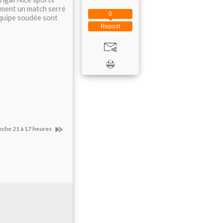
ement un match serré
0
équipe soudée sont
Repost
he 21 à 17 heures