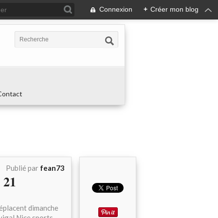
Connexion
+
Créer mon blog
Contact
Publié par
fean73
 21
déplacent dimanche
vigal Nice sports