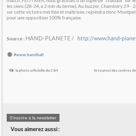
match. FEUTRIER, nous gratifiait d'un superbe "chabala" sur le
les siens (28-24, à 2 min du terme). Au buzzer, Chambéry 29 -
sur cette victoire méritée et maîtrisée, rejoindra donc Montpell
pour une opposition 100% française.
HAND-PLANETE /
http://www.hand-plane
Source :
#www.handball
la photo officielle du CSH
le tournoi des centres d
S'inscrire à la newsletter
Vous aimerez aussi :