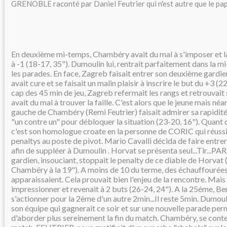
GRENOBLE raconté par Daniel Feutrier qui n'est autre que le pa
En deuxième mi-temps, Chambéry avait du mal à s'imposer et la
à -1 (18-17, 35"). Dumoulin lui, rentrait parfaitement dans la m
les parades. En face, Zagreb faisait entrer son deuxième gardien
avait cure et se faisait un malin plaisir à inscrire le but du +3 (
cap des 45 min de jeu, Zagreb refermait les rangs et retrouvai
avait du mal à trouver la faille. C'est alors que le jeune mais né
gauche de Chambéry (Remi Feutrier) faisait admirer sa rapidité 
"un contre un" pour débloquer la situation (23-20, 16"). Quant 
c'est son homologue croate en la personne de CORIC qui réussi
penaltys au poste de pivot. Mario Cavalli décida de faire entrer
afin de suppléer à Dumoulin . Horvat se présenta seul...Tir...PA
gardien, insouciant, stoppait le penalty de ce diable de Horvat
Chambéry à la 19"). A moins de 10 du terme, des échauffourées
apparaissaient. Cela prouvait bien l'enjeu de la rencontre. Mais
impressionner et revenait à 2 buts (26-24, 24"). A la 25éme, Be
s'actionner pour la 2ème d'un autre 2min...Il reste 5min. Dumoul
son équipe qui gagnerait ce soir et sur une nouvelle parade per
d'aborder plus sereinement la fin du match. Chambéry, se conten