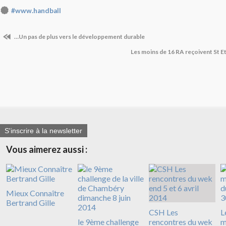
#www.handball
…Un pas de plus vers le développement durable
Les moins de 16 RA reçoivent St E
S'inscrire à la newsletter
Vous aimerez aussi :
Mieux Connaître
Bertrand Gille
CSH Les
L
le 9ème challenge
rencontres du wek
m