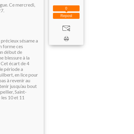
igue. Ce mercredi,
0
27.
Repost
Le précieux sésame a
en forme ces
un début de
ne blessure à la
 Cet écart de 4
de période a
lbert, en lice pour
pas à revenir au
tenir jusqu’au bout
ellier, Saint-
 les 10 et 11