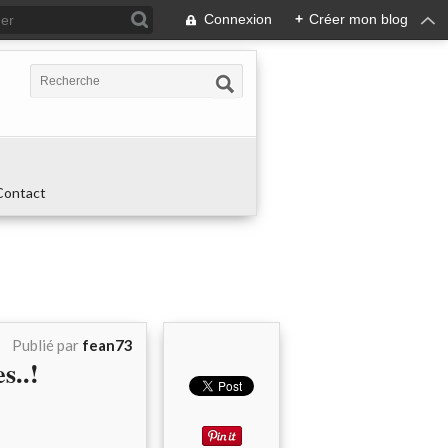
Connexion
+
Créer mon blog
Contact
Publié par
fean73
s..!