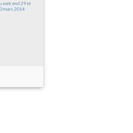
u wek end 29 et
0 mars 2014