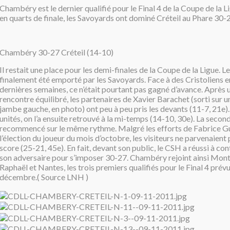
Chambéry est le dernier qualifié pour le Final 4 de la Coupe de la L
en quarts de finale, les Savoyards ont dominé Créteil au Phare 30-
Chambéry 30-27 Créteil (14-10)
Il restait une place pour les demi-finales de la Coupe de la Ligue. 
finalement été emporté par les Savoyards. Face à des Cristoliens 
dernières semaines, ce n’était pourtant pas gagné d’avance. Après 
rencontre équilibré, les partenaires de Xavier Barachet (sorti sur u
jambe gauche, en photo) ont peu à peu pris les devants (11-7, 21e).
unités, on l’a ensuite retrouvé à la mi-temps (14-10, 30e). La secon
recommencé sur le même rythme. Malgré les efforts de Fabrice Gui
l’élection du joueur du mois d’octobre, les visiteurs ne parvenaient 
score (25-21, 45e). En fait, devant son public, le CSH a réussi à con
son adversaire pour s’imposer 30-27. Chambéry rejoint ainsi Montp
Raphaël et Nantes, les trois premiers qualifiés pour le Final 4 prévu
décembre.( Source LNH )