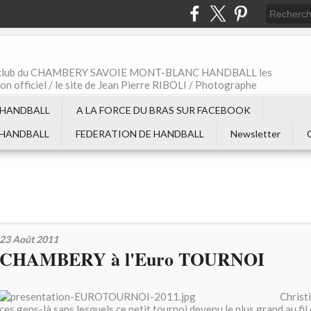
t le club du CHAMBERY SAVOIE MONT-BLANC HANDBALL les
non officiel / le site de Jean Pierre RIBOLI / Photographe
 HANDBALL
A LA FORCE DU BRAS SUR FACEBOOK
 HANDBALL
FEDERATION DE HANDBALL
Newsletter
23 Août 2011
CHAMBERY à l'Euro TOURNOI
Christ
ces gens-là sans lesquels ce petit tournoi devenu le plus grand au fil