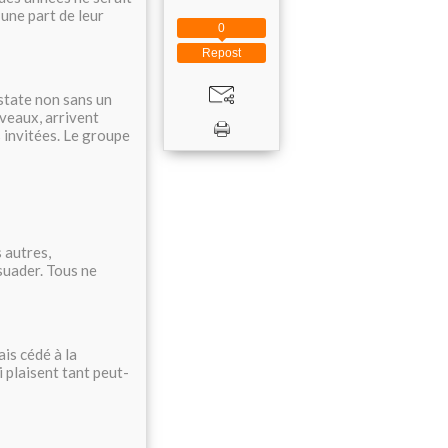
 une part de leur
0
Repost
nstate non sans un
uveaux, arrivent
s invitées. Le groupe
s autres,
suader. Tous ne
is cédé à la
 plaisent tant peut-