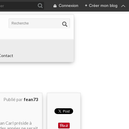
Connexion
+
Créer mon blog
Contact
Publié par
fean73
ian Carl préside à
 des années ne serait