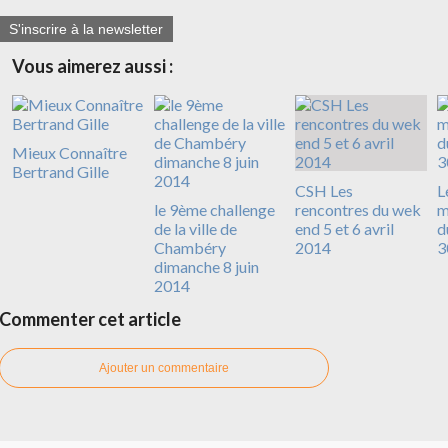
S'inscrire à la newsletter
Vous aimerez aussi :
Mieux Connaître
Bertrand Gille
CSH Les
L
le 9ème challenge
rencontres du wek
m
de la ville de
end 5 et 6 avril
d
Chambéry
2014
3
dimanche 8 juin
2014
Commenter cet article
Ajouter un commentaire