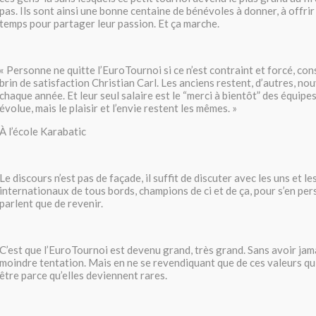
pas. Ils sont ainsi une bonne centaine de bénévoles à donner, à offrir
temps pour partager leur passion. Et ça marche.
« Personne ne quitte l’EuroTournoi si ce n’est contraint et forcé, co
brin de satisfaction Christian Carl. Les anciens restent, d’autres, no
chaque année. Et leur seul salaire est le “merci à bientôt” des équipe
évolue, mais le plaisir et l’envie restent les mêmes. »
À l’école Karabatic
Le discours n’est pas de façade, il suffit de discuter avec les uns et le
internationaux de tous bords, champions de ci et de ça, pour s’en per
parlent que de revenir.
C’est que l’EuroTournoi est devenu grand, très grand. Sans avoir jama
moindre tentation. Mais en ne se revendiquant que de ces valeurs qui
être parce qu’elles deviennent rares.