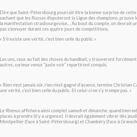
Dire que Saint-Pétersbourg pourrait être la bonne surprise de cette 
sachant que les Russes disputeront la Ligue des champions, prouve l
la manifestation strasbourgeoise… Au bout du compte, on devrait un
pas s’ennuyer durant ces quatre jours de compétitions.
« S’il existe une vérité, c’est bien celle du public »
Les uns, ceux au fait des choses du handball, y trouveront forcément
autres, curieux venus “juste voir” repartiront conquis.
« Rien n’est jamais sûr, rien n’est gagné d’avance, termine Christian Ca
une vérité, c’est bien celle du public. Et celui-ci ne s’y trompe pas. »
Le Rhenus affichera ainsi complet samedi et dimanche, quand bien mê
places à prendre (il y a urgence). Il devrait également vibrer dès jeud
Montpellier (face à Saint-Pétersbourg) et Chambéry (face à Granoller