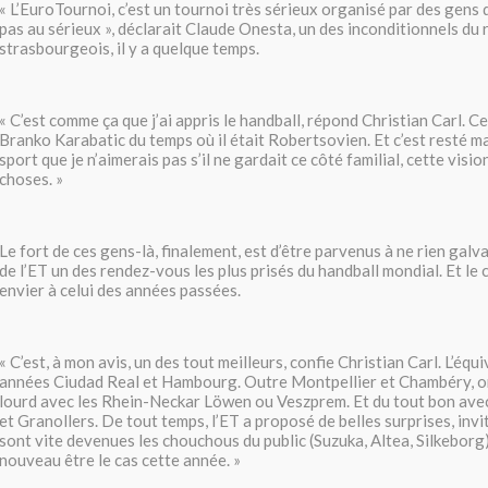
« L’EuroTournoi, c’est un tournoi très sérieux organisé par des gens 
pas au sérieux », déclarait Claude Onesta, un des inconditionnels du
strasbourgeois, il y a quelque temps.
« C’est comme ça que j’ai appris le handball, répond Christian Carl. C
Branko Karabatic du temps où il était Robertsovien. Et c’est resté m
sport que je n’aimerais pas s’il ne gardait ce côté familial, cette visi
choses. »
Le fort de ces gens-là, finalement, est d’être parvenus à ne rien galv
de l’ET un des rendez-vous les plus prisés du handball mondial. Et le 
envier à celui des années passées.
« C’est, à mon avis, un des tout meilleurs, confie Christian Carl. L’équ
années Ciudad Real et Hambourg. Outre Montpellier et Chambéry, on
lourd avec les Rhein-Neckar Löwen ou Veszprem. Et du tout bon av
et Granollers. De tout temps, l’ET a proposé de belles surprises, invi
sont vite devenues les chouchous du public (Suzuka, Altea, Silkeborg)
nouveau être le cas cette année. »