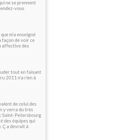
qui ne se prennent
 rendez-vous
e que m’a enseigné
a façon de voir ce
on affective des
auder tout en faisant
cru 2011 n’a rien à
ivalent de celui des
 y verra du très
ec Saint-Petersbourg
té des équipes qui
. Ç a devrait à