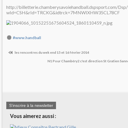
http://billetterie.chamberysavoiehandball.dspsport.com/Ds
wId=CSH&rId=TRCKG&idtrck=7MNWIXHW35CL78CF
#www.handball
les rencontres du wek end 15 et 16 février 2014
N1 Pour Chambéry2 c'est direction St Gratien Sanno
S'inscrire à la newsletter
Vous aimerez aussi :