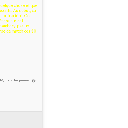
quelque chose et que
bsents. Au début, ça
 contrariété. On
ésent sur cet
Chambéry, pas un
type de match ces 10
 16, merci les jeunes