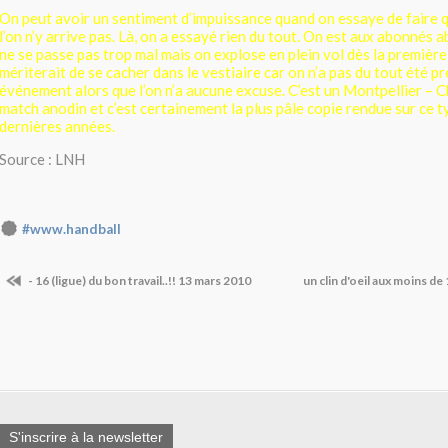
On peut avoir un sentiment d’impuissance quand on essaye de faire 
l’on n’y arrive pas. Là, on a essayé rien du tout. On est aux abonnés a
ne se passe pas trop mal mais on explose en plein vol dès la première
mériterait de se cacher dans le vestiaire car on n’a pas du tout été pr
événement alors que l’on n’a aucune excuse. C’est un Montpellier – 
match anodin et c’est certainement la plus pâle copie rendue sur ce 
dernières années.
Source : LNH
#www.handball
- 16 (ligue) du bon travail..!! 13 mars 2010
un clin d'oeil aux moins de
S'inscrire à la newsletter