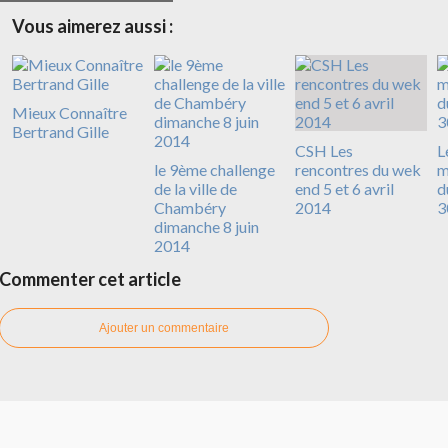
Vous aimerez aussi :
Mieux Connaître
Bertrand Gille
CSH Les
L
le 9ème challenge
rencontres du wek
m
de la ville de
end 5 et 6 avril
d
Chambéry
2014
3
dimanche 8 juin
2014
Commenter cet article
Ajouter un commentaire