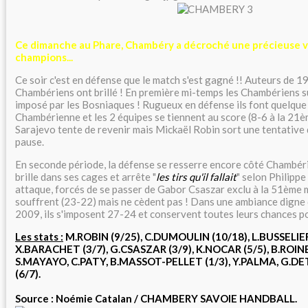
Ce dimanche au Phare, Chambéry a décroché une précieuse vi
champions...
Ce soir c'est en défense que le match s'est gagné !! Auteurs de 19
Chambériens ont brillé ! En première mi-temps les Chambériens s
imposé par les Bosniaques ! Rugueux en défense ils font quelque
Chambérienne et les 2 équipes se tiennent au score (8-6 à la 21èm
Sarajevo tente de revenir mais Mickaël Robin sort une tentative 
pause.
En seconde période, la défense se resserre encore côté Chambér
brille dans ses cages et arrête "
les tirs qu'il fallait
" selon Philipp
attaque, forcés de se passer de Gabor Csaszar exclu à la 51ème 
souffrent (23-22) mais ne cèdent pas ! Dans une ambiance digne 
2009, ils s'imposent 27-24 et conservent toutes leurs chances pour
Les stats :
M.ROBIN (9/25), C.DUMOULIN (10/18), L.BUSSELIER 
X.BARACHET (3/7), G.CSASZAR (3/9), K.NOCAR (5/5), B.ROINE (
S.MAYAYO, C.PATY, B.MASSOT-PELLET (1/3), Y.PALMA, G.DET
(6/7).
Source : Noémie Catalan / CHAMBERY SAVOIE HANDBALL.