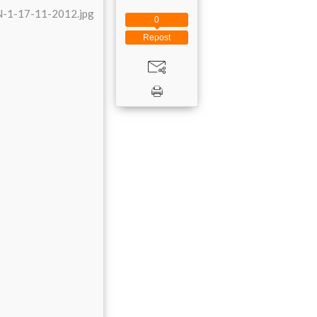
0
Repost