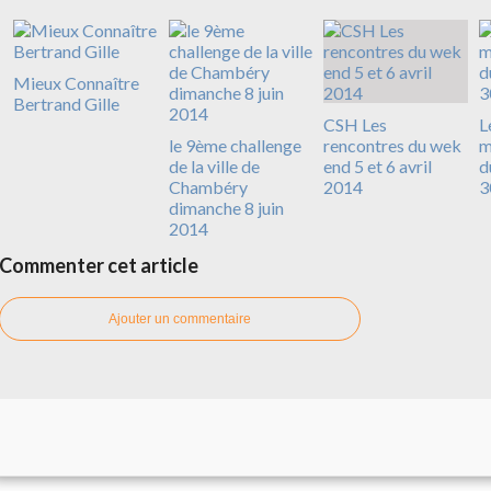
Mieux Connaître
Bertrand Gille
CSH Les
L
le 9ème challenge
rencontres du wek
m
de la ville de
end 5 et 6 avril
d
Chambéry
2014
3
dimanche 8 juin
2014
Commenter cet article
Ajouter un commentaire