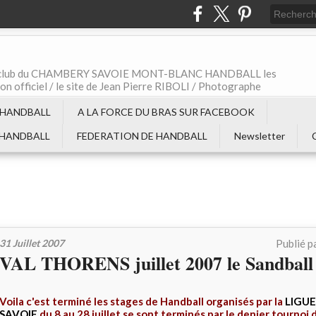
t le club du CHAMBERY SAVOIE MONT-BLANC HANDBALL les
non officiel / le site de Jean Pierre RIBOLI / Photographe
 HANDBALL
A LA FORCE DU BRAS SUR FACEBOOK
 HANDBALL
FEDERATION DE HANDBALL
Newsletter
31 Juillet 2007
Publié p
VAL THORENS juillet 2007 le Sandball
Voila c'est terminé les stages de Handball organisés par la
LIGU
SAVOIE
du 8 au 28 juillet se sont terminés par le denier tournoi 