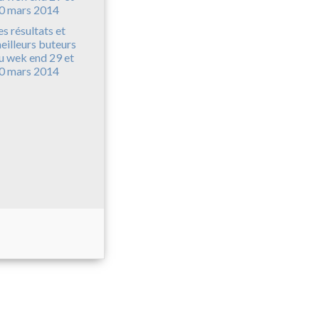
es résultats et
eilleurs buteurs
u wek end 29 et
0 mars 2014