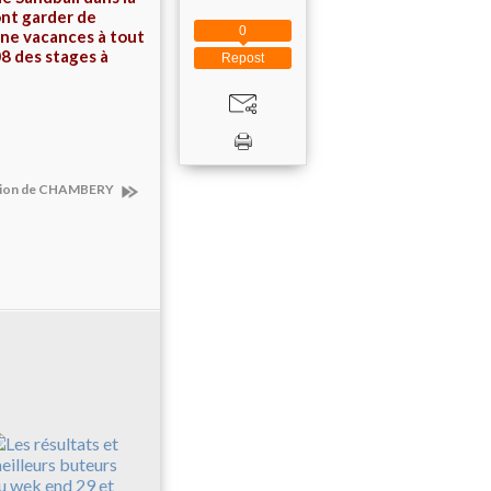
ont garder de
0
nne vacances à tout
8 des stages à
Repost
ation de CHAMBERY