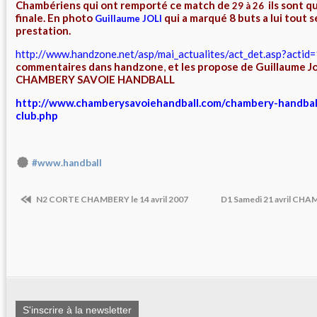
Chambériens qui ont remporté ce match de
ils
sont qua
29 à 26
finale. En photo
qui a marqué 8 buts a lui tout s
Guillaume JOLI
prestation.
http://www.handzone.net/asp/mai_actualites/act_det.asp?acti
commentaires dans
handzone
,
et les propose de Guillaume Jol
CHAMBERY SAVOIE HANDBALL
http://www.chamberysavoiehandball.com/chambery-handball/
club.php
#www.handball
N2 CORTE CHAMBERY le 14 avril 2007
D1 Samedi 21 avril C
S'inscrire à la newsletter