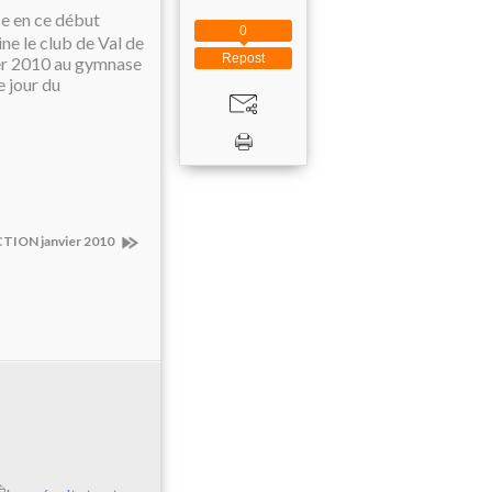
ce en ce début
0
ne le club de Val de
Repost
ier 2010 au gymnase
e jour du
ION janvier 2010