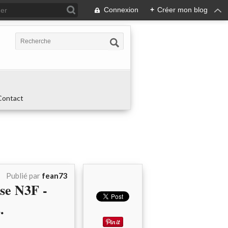
Connexion
+
Créer mon blog
Contact
Publié par
fean73
sse N3F -
.