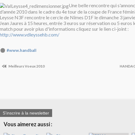
Une belle rencontre qui s'annon
d'année 2010 dans le cadre du 4e tour de la coupe de France fémini
Leysse N3F rencontre le cercle de Nîmes D1F le dimanche 3 janv
Jean Jaures à 15 heures, entrée 3 euros sur réservation ou 5 euros l
match pour avoir plus d'informations cliquez sur le lien ci-joint :
http://www.vdleyssehb.com/
#www.handball
Meilleurs Voeux 2010
HANDACT
S'inscrire à la newsletter
Vous aimerez aussi :