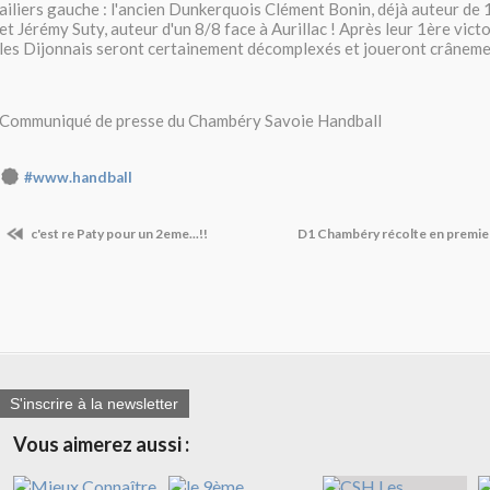
ailiers gauche : l'ancien Dunkerquois Clément Bonin, déjà auteur de 
et Jérémy Suty, auteur d'un 8/8 face à Aurillac ! Après leur 1ère victo
les Dijonnais seront certainement décomplexés et joueront crâneme
Communiqué de presse du Chambéry Savoie Handball
#www.handball
c'est re Paty pour un 2eme...!!
D1 Chambéry récolte en premie
S'inscrire à la newsletter
Vous aimerez aussi :