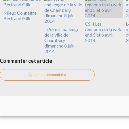
Mieux Connaître
Bertrand Gille
CSH Les
L
le 9ème challenge
rencontres du wek
m
de la ville de
end 5 et 6 avril
d
Chambéry
2014
3
dimanche 8 juin
2014
Commenter cet article
Ajouter un commentaire