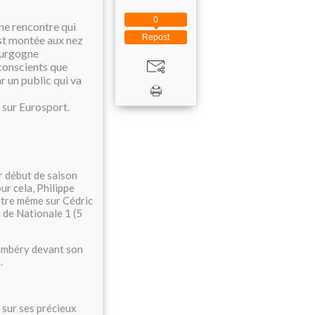
0
ne rencontre qui
Repost
st montée aux nez
Bourgogne
 conscients que
r un public qui va
sur Eurosport.
 début de saison
ur cela, Philippe
être même sur Cédric
e de Nationale 1 (5
hambéry devant son
.
 sur ses précieux