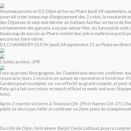
Nouveau promu en D1 Dijon arrive au Phare jeudi 24 septembre, u
pourrait créer beaucoup d'engouement des 2 cotés, la moutarde e
des Dijonnais le wek end dernier en battant Aurillac en terre de 
certainement des garçons a ne pas laisser filer, les Savoyards sont
beaucoup de succès au Phare restent leur pièce maîtresse porté pa
encore les faire vibrer.
D1 CHAMBERY DIJON jeudi 24 septembre 21 au Phare en direct 
Clichés archive :JPR
Face au promu Bourguignon, les Chambériens devront confirmer leur
réussi avec leurs 2 victoires en autant de rencontres à l'extérieur. Po
Gardent pourra compter sur son effectif au grand complet, et peut-
Paty qui a fait son retour en match officiel ce week-end avec l'équip
buts).
Après 2 courtes victoires à Toulouse (26-29) et Nantes (26-27), C
public ne devra pas faillir et confirmer sa 2ème place de championnat
Du côté de Dijon, l'entraîneur Barjot Denis Lathoud, pourra compter