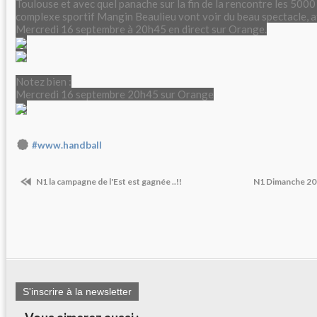
Toulouse et avec quel panache sur la fin de la rencontre les 500
complexe sportif Mangin Beaulieu vont voir du beau spectacle, aff
Mercredi 16 septembre à 20h45 en direct sur Orange.
Notez bien :
Mercredi 16 septembre 20h45 sur Orange
#www.handball
N1 la campagne de l'Est est gagnée ..!!
N1 Dimanche 20
S'inscrire à la newsletter