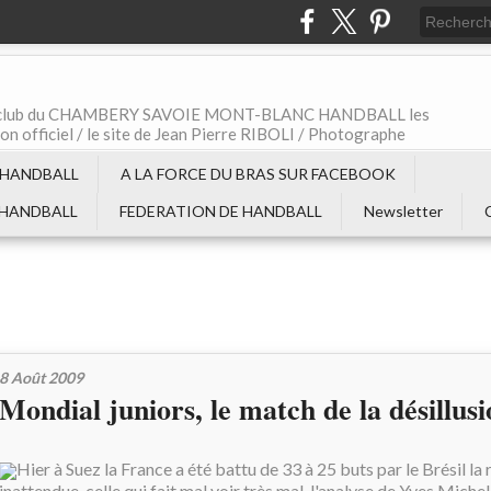
t le club du CHAMBERY SAVOIE MONT-BLANC HANDBALL les
non officiel / le site de Jean Pierre RIBOLI / Photographe
 HANDBALL
A LA FORCE DU BRAS SUR FACEBOOK
 HANDBALL
FEDERATION DE HANDBALL
Newsletter
8 Août 2009
Mondial juniors, le match de la désillusio
Hier à Suez la France a été battu de 33 à 25 buts par le Brésil la
inattendue, celle qui fait mal voir très mal, l'analyse de Yves Mich