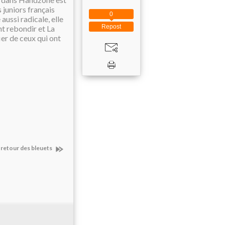
 juniors français
0
aussi radicale, elle
Repost
nt rebondir et La
ier de ceux qui ont
e retour des bleuets