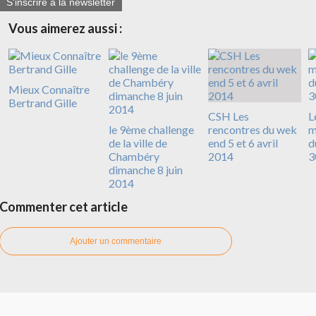
S'inscrire à la newsletter
Vous aimerez aussi :
Mieux Connaître
Bertrand Gille
CSH Les
L
le 9ème challenge
rencontres du wek
m
de la ville de
end 5 et 6 avril
d
Chambéry
2014
3
dimanche 8 juin
2014
Commenter cet article
Ajouter un commentaire