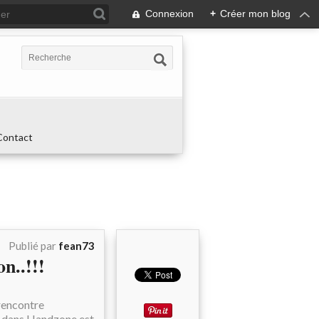
Connexion
+
Créer mon blog
Contact
Publié par
fean73
n..!!!
 rencontre
el dans Handzone est