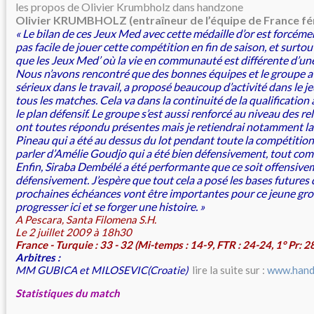
les propos de Olivier Krumbholz dans handzone
Olivier KRUMBHOLZ (entraîneur de l’équipe de France fém
« Le bilan de ces Jeux Med avec cette médaille d’or est forcément 
pas facile de jouer cette compétition en fin de saison, et surto
que les Jeux Med’ où la vie en communauté est différente d’un
Nous n’avons rencontré que des bonnes équipes et le groupe a
sérieux dans le travail, a proposé beaucoup d’activité dans le je
tous les matches. Cela va dans la continuité de la qualificatio
le plan défensif. Le groupe s’est aussi renforcé au niveau des re
ont toutes répondu présentes mais je retiendrai notamment la 
Pineau qui a été au dessus du lot pendant toute la compétitio
parler d’Amélie Goudjo qui a été bien défensivement, tout co
Enfin, Siraba Dembélé a été performante que ce soit offensiv
défensivement. J’espère que tout cela a posé les bases futures 
prochaines échéances vont être importantes pour ce jeune gro
progresser ici et se forger une histoire. »
A Pescara, Santa Filomena S.H.
Le 2 juillet 2009 à 18h30
France - Turquie : 33 - 32 (Mi-temps : 14-9, FTR : 24-24, 1° Pr: 2
Arbitres :
MM GUBICA et MILOSEVIC(Croatie)
lire la suite sur :
www.hand
Statistiques du match