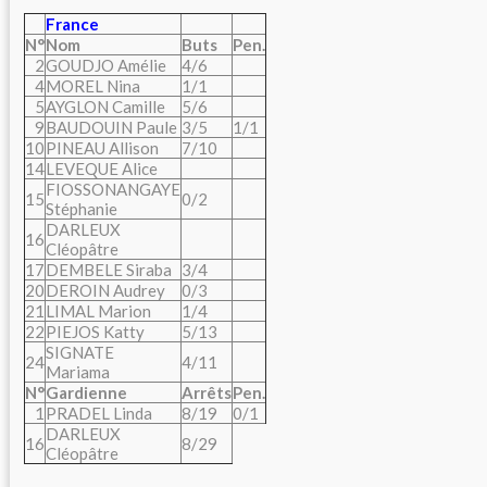
France
N°
Nom
Buts
Pen.
2
GOUDJO Amélie
4/6
4
MOREL Nina
1/1
5
AYGLON Camille
5/6
9
BAUDOUIN Paule
3/5
1/1
10
PINEAU Allison
7/10
14
LEVEQUE Alice
FIOSSONANGAYE
15
0/2
Stéphanie
DARLEUX
16
Cléopâtre
17
DEMBELE Siraba
3/4
20
DEROIN Audrey
0/3
21
LIMAL Marion
1/4
22
PIEJOS Katty
5/13
SIGNATE
24
4/11
Mariama
N°
Gardienne
Arrêts
Pen.
1
PRADEL Linda
8/19
0/1
DARLEUX
16
8/29
Cléopâtre