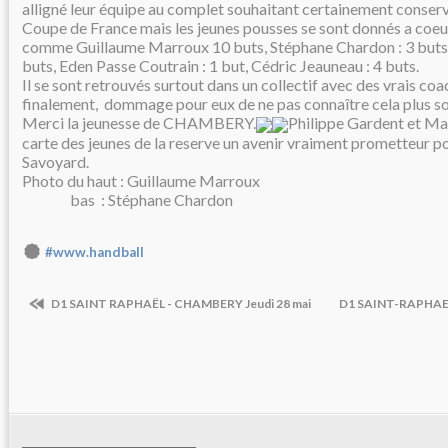
alligné leur équipe au complet souhaitant certainement conserv
Coupe de France mais les jeunes pousses se sont donnés a coeu
comme Guillaume Marroux 10 buts, Stéphane Chardon : 3 buts,
buts, Eden Passe Coutrain : 1 but, Cédric Jeauneau : 4 buts.
Il se sont retrouvés surtout dans un collectif avec des vrais co
finalement, dommage pour eux de ne pas connaître cela plus so
Merci la jeunesse de CHAMBERY.
Philippe Gardent et Mar
carte des jeunes de la reserve un avenir vraiment prometteur po
Savoyard.
Photo du haut : Guillaume Marroux
bas : Stéphane Chardon
#www.handball
D1 SAINT RAPHAËL - CHAMBERY Jeudi 28 mai
D1 SAINT-RAPHAEL