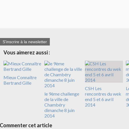
S'inscrire à la newsletter
Vous aimerez aussi :
Mieux Connaître
Bertrand Gille
CSH Les
L
le 9ème challenge
rencontres du wek
m
de la ville de
end 5 et 6 avril
d
Chambéry
2014
3
dimanche 8 juin
2014
Commenter cet article