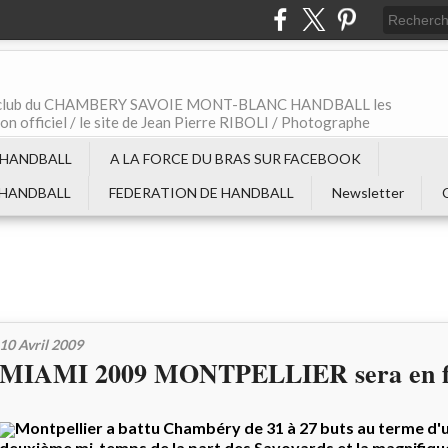
t le club du CHAMBERY SAVOIE MONT-BLANC HANDBALL les
non officiel / le site de Jean Pierre RIBOLI / Photographe
 HANDBALL
A LA FORCE DU BRAS SUR FACEBOOK
 HANDBALL
FEDERATION DE HANDBALL
Newsletter
10 Avril 2009
MIAMI 2009 MONTPELLIER sera en fi
Montpellier a battu Chambéry de 31 à 27 buts au terme d'u
deuxième mi-temps de la part des Savoyards et la magnifiqu