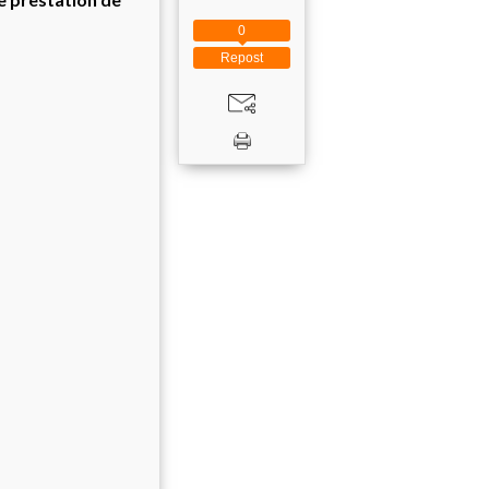
0
Repost