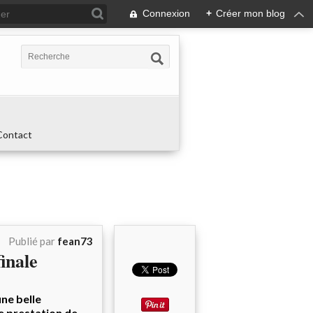
Connexion
+
Créer mon blog
Contact
Publié par
fean73
nale
ne belle
e prestation de