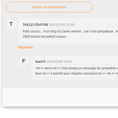
Ajouter un commentaire
T
TAILLE-CRAYON
26/03/2009 18:48
Petit coucou... A un blog où j'aime revenir... car il est sympatique ..A
2900 trésors les tailleS-crayon...
Répondre
F
fean73
26/03/2009 19:06
<br /> merci<br /> c'est sympa un message de sympathie et
bien<br /> à bientôt pour d'autres aventures<br /> <br /> <