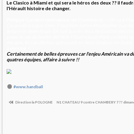
Le Clasico à Miami et qui sera le héros des deux ?? il faudr
l'Hérault histoire de changer.
Philippe Gardent (entraîneur de Chambéry) :
« On va à Mia
Coupe de la Ligue. Donc il faut bien battre Montpellier à un m
le faire en demi-finale. On sait que les deux rencontres seront dif
passe le cap du leader, derrière il faudra jouer Paris ou Istres 
équipes. En cas d’échec, que ce soit en demi-finale ou en finale,
a énorme. »
Certainement de belles épreuves car l'enjeu Américain va d
quatres équipes, affaire à suivre !!
#www.handball
Direction la POLOGNE
N1 CHATEAU 9 contre CHAMBERY 7 ?? dimanch