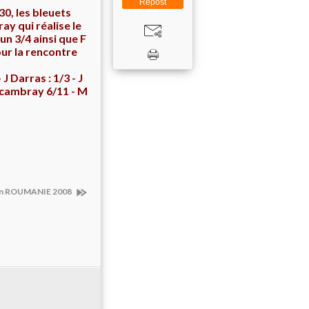
Repost
0, les bleuets
ay qui réalise le
un 3/4 ainsi que F
our la rencontre
J Darras : 1/3 - J
Accambray 6/11 - M
lin ROUMANIE 2008