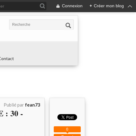
Connexion
+
Créer mon blog
Contact
Publié par
fean73
 : 30 -
0