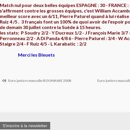
Match nul pour deux belles équipes ESPAGNE : 30 - FRANCE : 3
s'affirment contre les grosses équipes, c'est William Accambr
meilleur score avec un 6/11, Pierre Paturel quand à lui réalise 
Ruiz 4 /5 . 3 français font un 100% de quoi avoir de l'espoir p
de demain 30 juillet contre la Suède à 15 heures.
les stats: P Soudry 2/2 - Y Ducreux 1/2 - J François Marie 3/7 - 
Perronneau 2/2 - A Di Panda 4/8 6 - Pierre Paturel : 3/4 - W 
Staigre 2/4 - F Ruiz 4/5 - L Karabatic : 2/2
Merci les Bleuets
Euro juniors masculin ROUMANIE 2008
Euro juniors mascu
S'inscrire à la newsletter