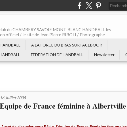
t le club du CHAMBERY SAVOIE MONT-BLANC HANDBALL les
non officiel / le site de Jean Pierre RIBOLI / Photographe
 HANDBALL
A LA FORCE DU BRAS SUR FACEBOOK
 HANDBALL
FEDERATION DE HANDBALL
Newsletter
16 Juillet 2008
Equipe de France féminine à Albertville
Avant de s'envoler pour Pékin, l'équipe de France Féminine fera une ha