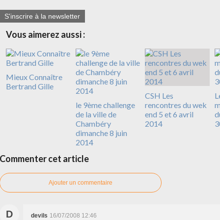
S'inscrire à la newsletter
Vous aimerez aussi :
Mieux Connaître
Bertrand Gille
CSH Les
L
le 9ème challenge
rencontres du wek
m
de la ville de
end 5 et 6 avril
d
Chambéry
2014
3
dimanche 8 juin
2014
Commenter cet article
Ajouter un commentaire
D
devils
16/07/2008 12:46