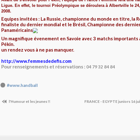
Ligue. E
n effet, le tournoi Préolympique se déroulera à Albertville le 24, 
2008.
Equipes invitées : La Russie, championne du monde en titre, la 
finaliste du dernier mondial et le Brésil, Championne des dernie
Panaméricains
Un magnifique évenement en Savoie avec 3 matchs importants a
Pékin.
un rendez vous à ne pas manquer.
http://www.femmesdedefis.com
Pour renseignements et réservations :
04 79 32 84 84
#www.handball
l'Humour et les jeunes !!
FRANCE - EGYPTE juniors 16 juil