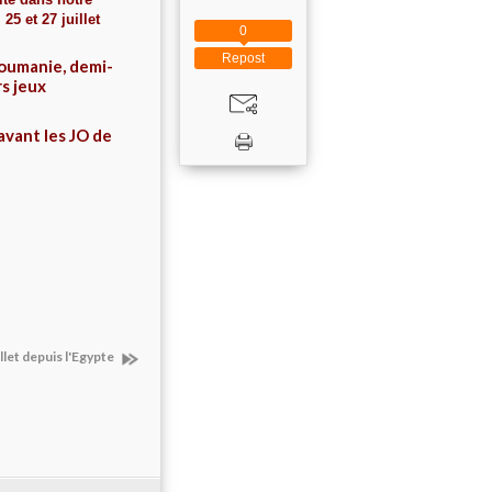
25 et 27 juillet
0
Repost
Roumanie, demi-
rs jeux
vant les JO de
let depuis l'Egypte