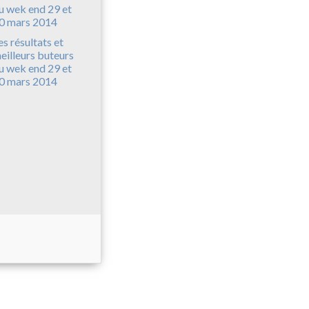
es résultats et
eilleurs buteurs
u wek end 29 et
0 mars 2014