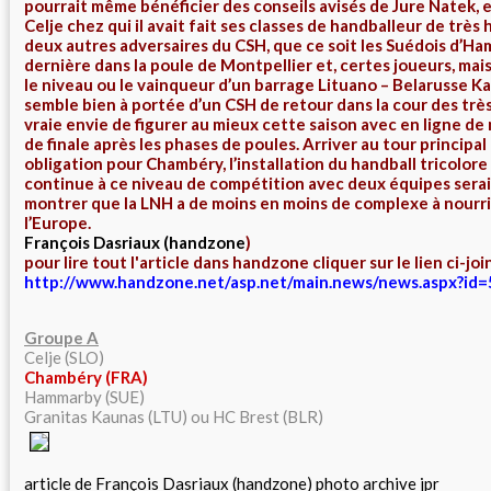
pourrait même bénéficier des conseils avisés de Jure Natek, 
Celje chez qui il avait fait ses classes de handballeur de très 
deux autres adversaires du CSH, que ce soit les Suédois d’Ham
dernière dans la poule de Montpellier et, certes joueurs, ma
le niveau ou le vainqueur d’un barrage Lituano – Belarusse Ka
semble bien à portée d’un CSH de retour dans la cour des trè
vraie envie de figurer au mieux cette saison avec en ligne de
de finale après les phases de poules. Arriver au tour principa
obligation pour Chambéry, l’installation du handball tricolore
continue à ce niveau de compétition avec deux équipes serai
montrer que la LNH a de moins en moins de complexe à nourri
l’Europe.
François Dasriaux (handzone
)
pour lire tout l'article dans handzone cliquer sur le lien ci-join
http://www.handzone.net/asp.net/main.news/news.aspx?id
Groupe A
Celje (SLO)
Chambéry (FRA)
Hammarby (SUE)
Granitas Kaunas (LTU) ou HC Brest (BLR)
article de François Dasriaux (handzone) photo archive jpr